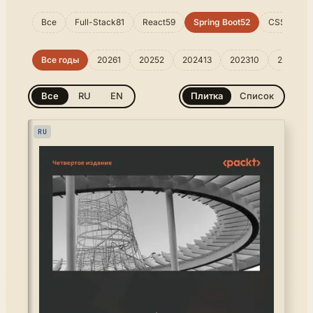
Все
Full-Stack
81
React
59
Spring Boot
52
CSS
46
Все годы
2026
1
2025
2
2024
13
2023
10
2022
8
Все
RU
EN
Плитка
Список
RU