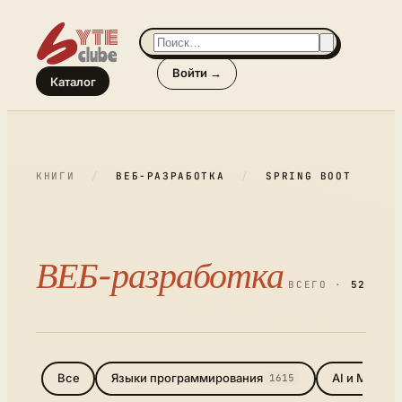
Войти →
Каталог
КНИГИ
/
ВЕБ-РАЗРАБОТКА
/
SPRING BOOT
ВЕБ-разработка
ВСЕГО ·
52
Все
Языки программирования
AI и ML
1615
868