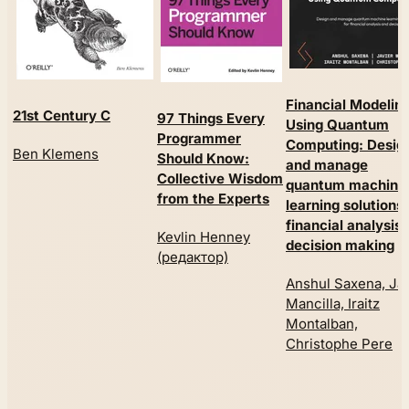
Financial Modelin
21st Century C
97 Things Every
Using Quantum
Programmer
Computing: Desig
Ben Klemens
Should Know:
and manage
Collective Wisdom
quantum machine
from the Experts
learning solutions 
financial analysis
Kevlin Henney
decision making
(редактор)
Anshul Saxena, Jav
Mancilla, Iraitz
Montalban,
Christophe Pere