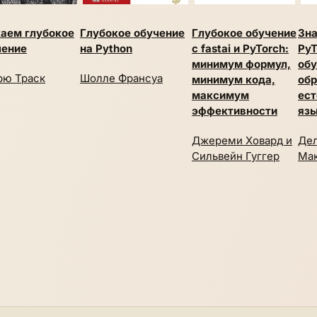
каем глубокое
Глубокое обучение
Глубокое обучение
Зна
чение
на Python
с fastai и PyTorch:
PyT
минимум формул,
обу
рю Траск
Шолле Франсуа
минимум кода,
обр
максимум
ест
эффективности
яз
Джереми Ховард и
Дел
Сильвейн Гуггер
Ма