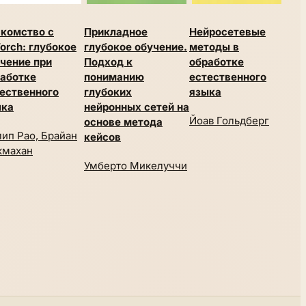
комство с
Прикладное
Нейросетевые
Глу
orch: глубокое
глубокое обучение.
методы в
с п
чение при
Подход к
обработке
тео
аботке
пониманию
естественного
на 
ественного
глубоких
языка
Лау
ыка
нейронных сетей на
Йоав Гольдберг
Лун
основе метода
ип Рао, Брайан
кейсов
кмахан
Умберто Микелуччи