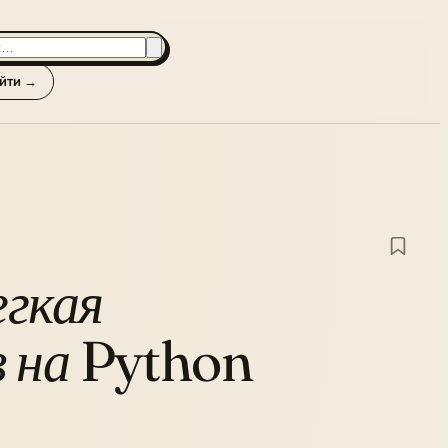
йти →
егкая
 на Python