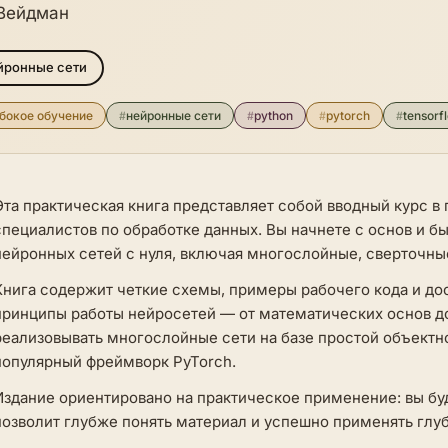
Вейдман
йронные сети
бокое обучение
#
нейронные сети
#
python
#
pytorch
#
tensorf
Эта практическая книга представляет собой вводный курс в
специалистов по обработке данных. Вы начнете с основ и б
нейронных сетей с нуля, включая многослойные, сверточны
Книга содержит четкие схемы, примеры рабочего кода и д
принципы работы нейросетей — от математических основ до
реализовывать многослойные сети на базе простой объектн
популярный фреймворк PyTorch.
Издание ориентировано на практическое применение: вы буд
позволит глубже понять материал и успешно применять глуб