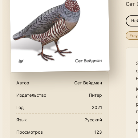
Сет 
Не
#
глу
Автор
Сет Вейдман
Издательство
Питер
Год
2021
Язык
Русский
Просмотров
123