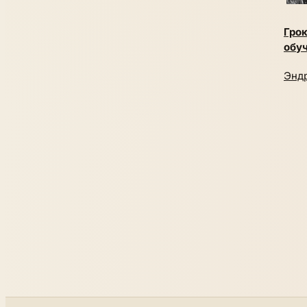
Гро
обу
Энд