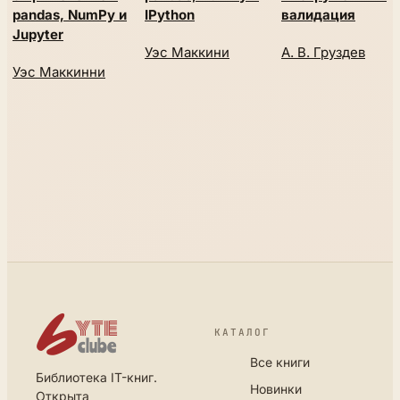
pandas, NumPy и
IPython
валидация
Jupyter
Уэс Маккини
А. В. Груздев
Уэс Маккинни
КАТАЛОГ
Все книги
Библиотека IT-книг.
Новинки
Открыта