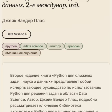
данных. 2-е междунар. изд.
Джейк Вандер Плас
Data Science
#
python
#
data science
#
numpy
#
pandas
#
Машинное обучение
Второе издание книги «Python для сложных
задач: наука о данных» представляет собой
исчерпывающее руководство по использованию
Python для решения задач в области Data
Science. Автор, Джейк Вандер Плас, подробно
рассматривает ключевые библиотеки
экосистемы Python для научных вычислений и