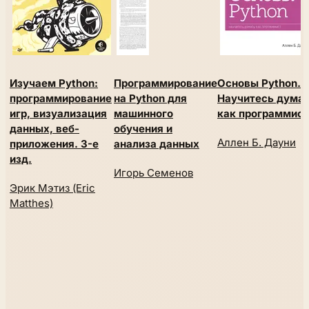
Изучаем Python:
Программирование
Основы Python.
программирование
на Python для
Научитесь дума
игр, визуализация
машинного
как программист
данных, веб-
обучения и
Аллен Б. Дауни
приложения. 3-е
анализа данных
изд.
Игорь Семенов
Эрик Мэтиз (Eric
Matthes)