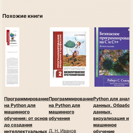
Похожие книги
Программирование
Программирование
Python для анали
на Python для
на Python для
данных. Обработ
машинного
машинного
данных,
обучения: от основ
обучения
визуализация и
до создания
машинное
Д. Н. Иванов
интеллектуальных
обучение