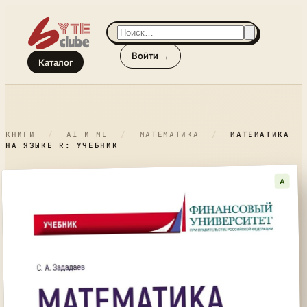
Войти →
Каталог
КНИГИ
/
AI И ML
/
МАТЕМАТИКА
/
МАТЕМАТИКА
НА ЯЗЫКЕ R: УЧЕБНИК
A