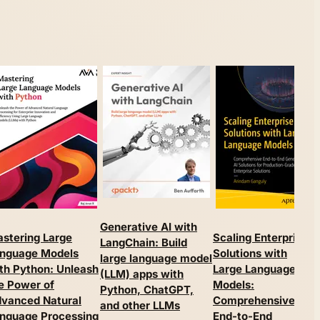
Generative AI with
stering Large
Scaling Enterprise
L
LangChain: Build
nguage Models
Solutions with
M
large language model
th Python: Unleash
Large Language
A
(LLM) apps with
e Power of
Models:
I
Python, ChatGPT,
vanced Natural
Comprehensive
S
and other LLMs
nguage Processing
End-to-End
L