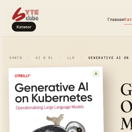
Главная
Кат
Каталог
КНИГИ
/
AI И ML
/
LLM
/
GENERATIVE AI ON 
A
G
O
M