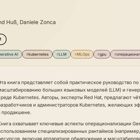
nd Huß, Daniele Zonca
M
erative AI
#
kubernetes
#
LLM
#
MLOps
#
gpu
#
операциона
Эта книга представляет собой практическое руководство по
масштабированию больших языковых моделей (LLM) и генера
среде Kubernetes. Авторы, эксперты Red Hat, предлагают 
разработчиков и администраторов Kubernetes, желающих э
в продакшене.
Книга охватывает ключевые аспекты операционализации Gen
использованием специализированных рантаймов (например,
ресурсов, включая аппаратное обнаружение и масштабирова