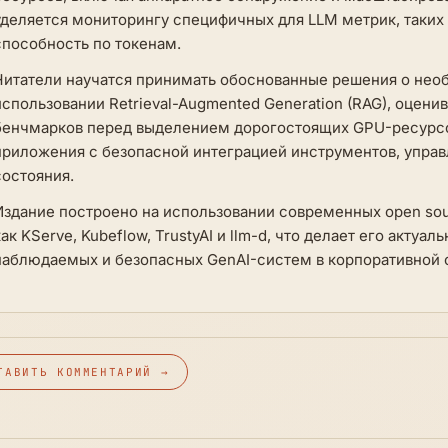
уделяется мониторингу специфичных для LLM метрик, таких к
способность по токенам.
Читатели научатся принимать обоснованные решения о нео
использовании Retrieval-Augmented Generation (RAG), оцен
бенчмарков перед выделением дорогостоящих GPU-ресурсов,
приложения с безопасной интеграцией инструментов, упра
состояния.
Издание построено на использовании современных open sour
как KServe, Kubeflow, TrustyAI и llm-d, что делает его акту
наблюдаемых и безопасных GenAI-систем в корпоративной 
ТАВИТЬ КОММЕНТАРИЙ →