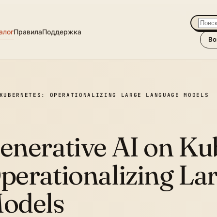
алог
Правила
Поддержка
Во
KUBERNETES: OPERATIONALIZING LARGE LANGUAGE MODELS
enerative AI on Ku
perationalizing La
odels