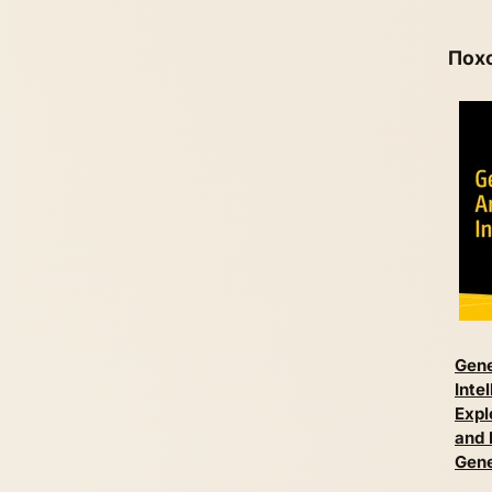
Пох
Gene
Inte
Expl
and 
Gene