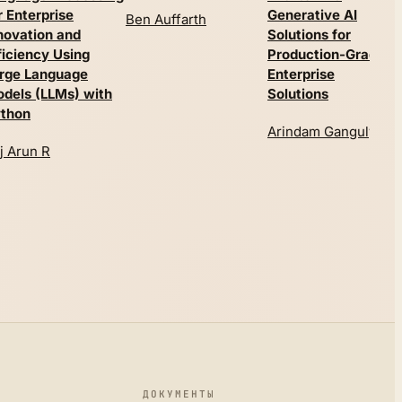
r Enterprise
Generative AI
Ben Auffarth
P
novation and
Solutions for
ficiency Using
Production-Grade
rge Language
Enterprise
dels (LLMs) with
Solutions
thon
Arindam Ganguly
j Arun R
ДОКУМЕНТЫ