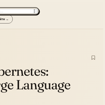
йти →
bernetes:
rge Language