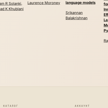
language models
Laurence Moroney
am R Solanki,
fo
ad K Khublani
In
Srikannan
Ef
Balakrishnan
La
Mo
Py
Ra
КАТАЛОГ
АККАУНТ