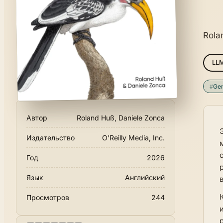
Rola
LL
#
Gen
Автор
Roland Huß, Daniele Zonca
Издательство
O’Reilly Media, Inc.
Год
2026
Язык
Английский
Просмотров
244