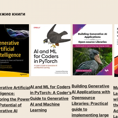
ожие книги
Building Generative
AI and ML for Coders
rative Artificial
Ma
AI Applications with
in PyTorch: A Coder’s
lligence:
La
Opensource
Guide to Generative
oring the Power
wi
Libraries: Practical
AI and Machine
Potential of
th
guide to
Learning
rative AI
Ad
implementing large
La