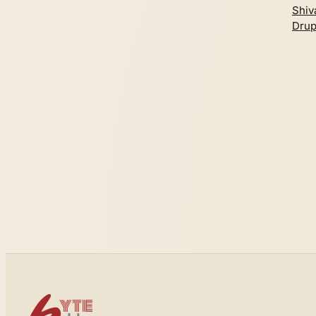
Shiv
Drup