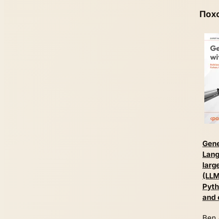
Пох
Gene
Lang
larg
(LLM
Pyth
and 
Ben 