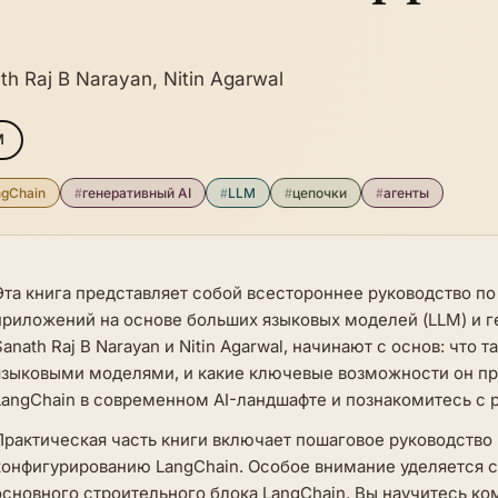
th Raj B Narayan, Nitin Agarwal
M
ngChain
#
генеративный AI
#
LLM
#
цепочки
#
агенты
Эта книга представляет собой всестороннее руководство п
приложений на основе больших языковых моделей (LLM) и г
Sanath Raj B Narayan и Nitin Agarwal, начинают с основ: что
языковыми моделями, и какие ключевые возможности он пре
LangChain в современном AI-ландшафте и познакомитесь с
Практическая часть книги включает пошаговое руководство 
конфигурированию LangChain. Особое внимание уделяется с
основного строительного блока LangChain. Вы научитесь к