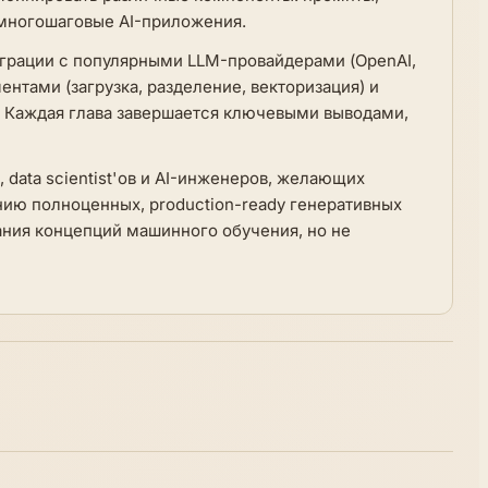
 многошаговые AI-приложения.
еграции с популярными LLM-провайдерами (OpenAI,
ентами (загрузка, разделение, векторизация) и
 Каждая глава завершается ключевыми выводами,
 data scientist'ов и AI-инженеров, желающих
ию полноценных, production-ready генеративных
ания концепций машинного обучения, но не