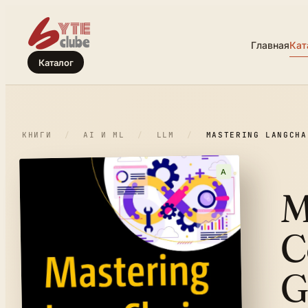
Главная
Кат
Каталог
КНИГИ
/
AI И ML
/
LLM
/
MASTERING LANGCHA
A
M
C
G