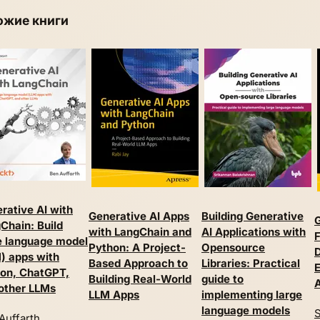
ожие книги
rative AI with
Generative AI Apps
Building Generative
G
Chain: Build
with LangChain and
AI Applications with
F
e language model
Python: A Project-
Opensource
) apps with
Based Approach to
Libraries: Practical
on, ChatGPT,
Building Real-World
guide to
other LLMs
LLM Apps
implementing large
language models
S
Auffarth