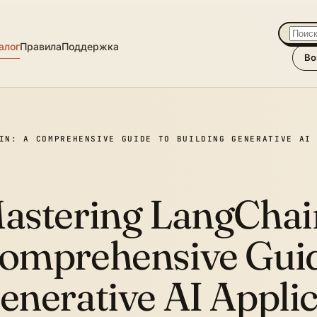
алог
Правила
Поддержка
Во
IN: A COMPREHENSIVE GUIDE TO BUILDING GENERATIVE AI
astering LangChai
omprehensive Guid
enerative AI Applic