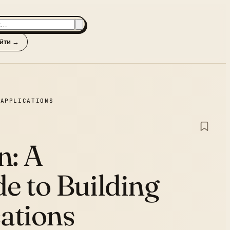
йти →
 APPLICATIONS
n:
A
e to Building
ations