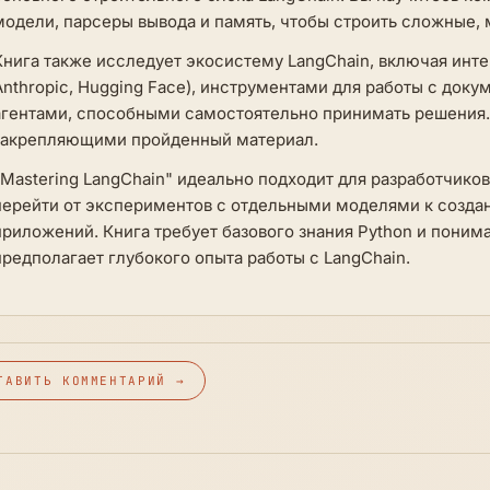
модели, парсеры вывода и память, чтобы строить сложные,
Книга также исследует экосистему LangChain, включая инт
Anthropic, Hugging Face), инструментами для работы с докум
агентами, способными самостоятельно принимать решения.
закрепляющими пройденный материал.
"Mastering LangChain" идеально подходит для разработчиков,
перейти от экспериментов с отдельными моделями к создан
приложений. Книга требует базового знания Python и поним
предполагает глубокого опыта работы с LangChain.
ТАВИТЬ КОММЕНТАРИЙ →