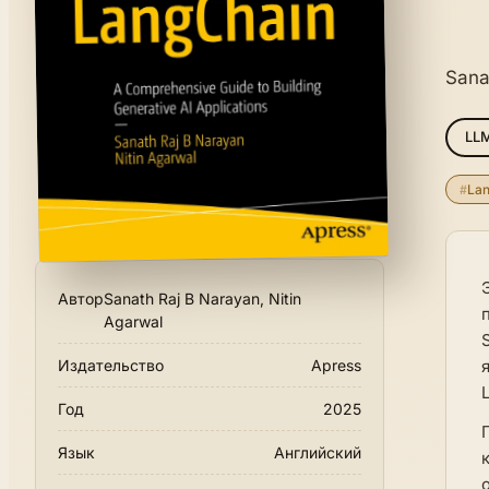
Sana
LL
#
La
Автор
Sanath Raj B Narayan, Nitin
Agarwal
Издательство
Apress
Год
2025
Язык
Английский