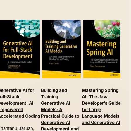
Pro
enerative AI for
Building and
Mastering Spring
for
ull-Stack
Training
AI: The Java
Fut
Development: AI
Generative AI
Developer’s Guide
for 
Empowered
Models: A
for Large
Out
Accelerated Coding
Practical Guide to
Language Models
Generative AI
and Generative AI
Jam
hantanu Baruah,
Development and