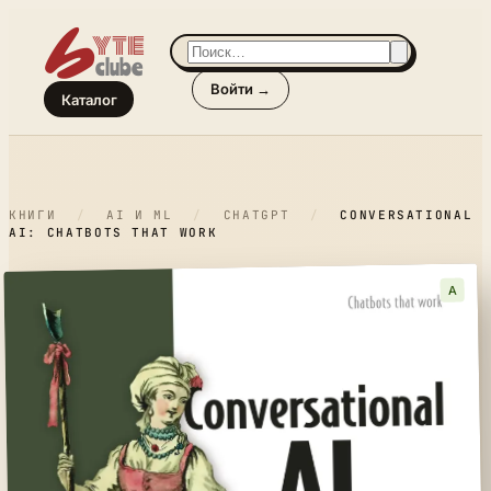
Войти →
Каталог
КНИГИ
/
AI И ML
/
CHATGPT
/
CONVERSATIONAL
AI: CHATBOTS THAT WORK
A