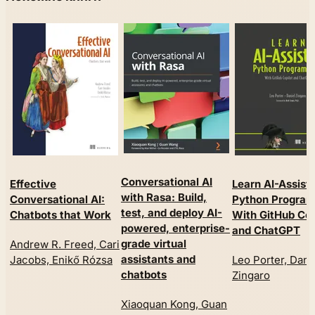
Conversational AI
Effective
Learn AI-Assist
with Rasa: Build,
Conversational AI:
Python Progra
test, and deploy AI-
Chatbots that Work
With GitHub Cop
powered, enterprise-
and ChatGPT
grade virtual
Andrew R. Freed, Cari
assistants and
Jacobs, Enikő Rózsa
Leo Porter, Dani
chatbots
Zingaro
Xiaoquan Kong, Guan