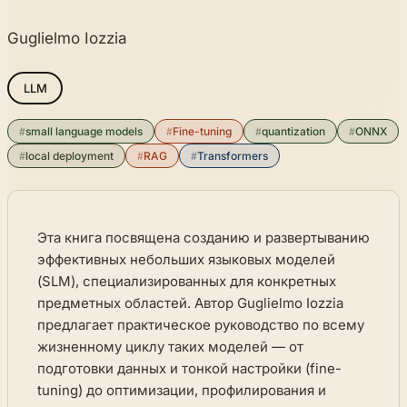
Guglielmo Iozzia
LLM
#
small language models
#
Fine-tuning
#
quantization
#
ONNX
#
local deployment
#
RAG
#
Transformers
Эта книга посвящена созданию и развертыванию
эффективных небольших языковых моделей
(SLM), специализированных для конкретных
предметных областей. Автор Guglielmo Iozzia
предлагает практическое руководство по всему
жизненному циклу таких моделей — от
подготовки данных и тонкой настройки (fine-
tuning) до оптимизации, профилирования и