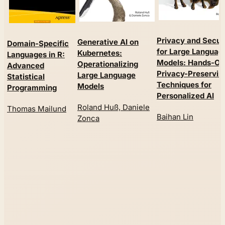
Privacy and Secur
Generative AI on
Domain-Specific
for Large Languag
Kubernetes:
Languages in R:
Models: Hands-On
Operationalizing
Advanced
Privacy-Preservin
Large Language
Statistical
Techniques for
Models
Programming
Personalized AI
Roland Huß, Daniele
Thomas Mailund
Baihan Lin
Zonca