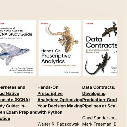
ernetes and
Hands-On
Data Contracts:
ud Native
Prescriptive
Developing
ociate (KCNA)
Analytics: Optimizing
Production-Grade
dy Guide: In-
Your Decision Making
Pipelines at Scale
th Exam Prep and
with Python
Chad Sanderson,
ctice
Walter R. Paczkowski
Mark Freeman, B.E.