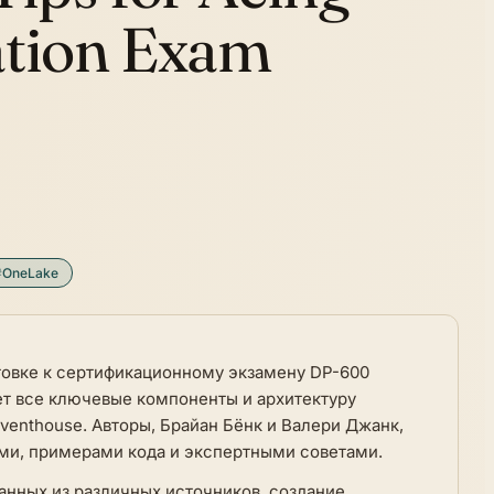
ation Exam
#
OneLake
отовке к сертификационному экзамену DP-600
вает все ключевые компоненты и архитектуру
Eventhouse. Авторы, Брайан Бёнк и Валери Джанк,
ми, примерами кода и экспертными советами.
анных из различных источников, создание