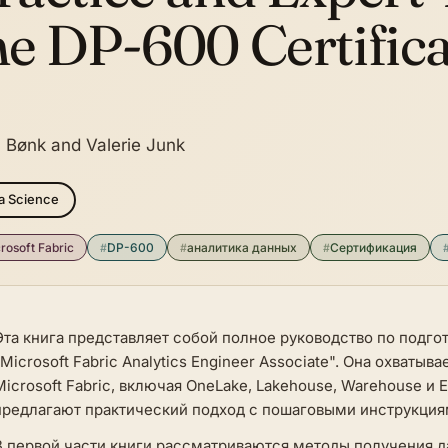
he DP-600 Certific
n Bønk and Valerie Junk
a Science
rosoft Fabric
#
DP-600
#
аналитика данных
#
Сертификация
Эта книга представляет собой полное руководство по подг
"Microsoft Fabric Analytics Engineer Associate". Она охваты
Microsoft Fabric, включая OneLake, Lakehouse, Warehouse и 
предлагают практический подход с пошаговыми инструкция
В первой части книги рассматриваются методы получения д