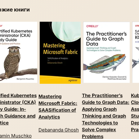
ожие книги
ified Kubernetes
The Practitioner’s
Kub
Mastering
nistrator (CKA)
Guide to Graph Data:
Clo
Microsoft Fabric:
y Guide: In-
Applying Graph
Ass
SAASification of
h Guidance and
Thinking and Graph
Stu
Analytics
tice
Technologies to
Dep
Solve Complex
Pra
Debananda Ghosh
amin Muschko
Problems