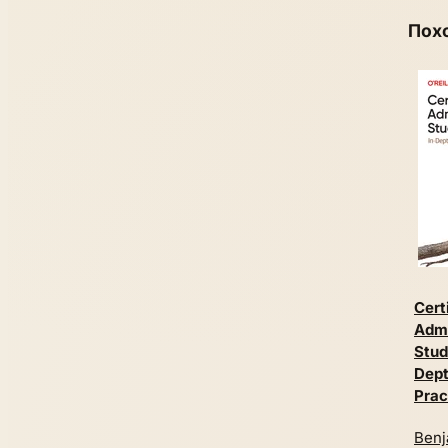
Пох
Cert
Admi
Stud
Dept
Prac
Benj