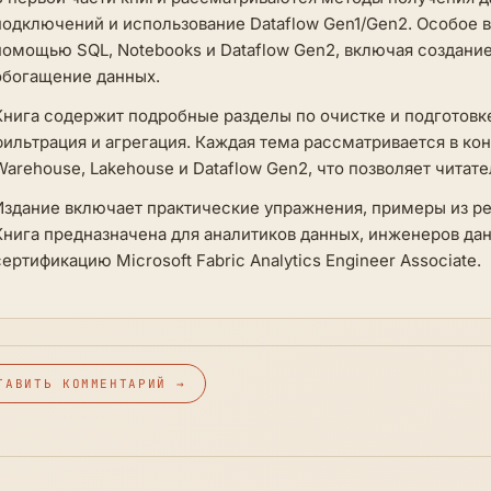
подключений и использование Dataflow Gen1/Gen2. Особое 
помощью SQL, Notebooks и Dataflow Gen2, включая создани
обогащение данных.
Книга содержит подробные разделы по очистке и подготовке
фильтрация и агрегация. Каждая тема рассматривается в ко
Warehouse, Lakehouse и Dataflow Gen2, что позволяет читат
Издание включает практические упражнения, примеры из ре
Книга предназначена для аналитиков данных, инженеров да
сертификацию Microsoft Fabric Analytics Engineer Associate.
ТАВИТЬ КОММЕНТАРИЙ →