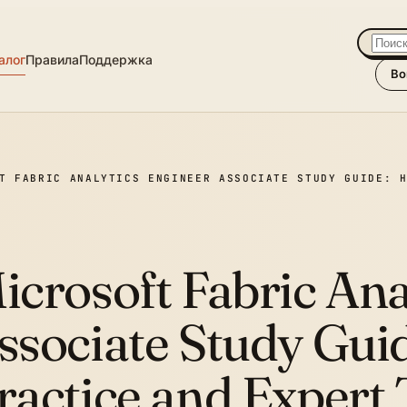
алог
Правила
Поддержка
Во
T FABRIC ANALYTICS ENGINEER ASSOCIATE STUDY GUIDE: 
icrosoft Fabric Ana
ssociate Study Gui
ractice and Expert 