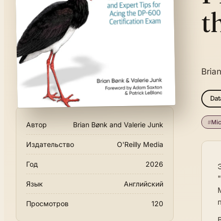
t
Bria
Dat
#
Mic
Автор
Brian Bønk and Valerie Junk
Издательство
O'Reilly Media
Год
2026
Язык
Английский
Просмотров
120