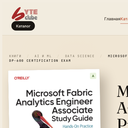
Главная
Кат
Каталог
КНИГИ
/
AI И ML
/
DATA SCIENCE
/
MICROSOF
DP-600 CERTIFICATION EXAM
A
M
A
P