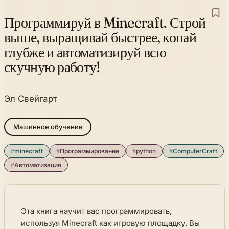
Программируй в Minecraft. Строй
выше, выращивай быстрее, копай
глубже и автоматизируй всю
скучную работу!
Эл Свейгарт
Машинное обучение
#
minecraft
#
Программирование
#
python
#
ComputerCraft
#
Автоматизация
Эта книга научит вас программировать,
используя Minecraft как игровую площадку. Вы