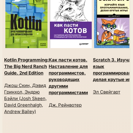
Kotlin Programming:
Как пасти котов.
Scratch 3. Изуча
The Big Nerd Ranch
Наставление для
язык
Guide. 2nd Edition
программистов,
программировани
руководящих
делая крутые иг
Джош Скин, Дэвид
другими
Гринхол, Эндрю
Эл Свейгарт
программистами
Бэйли (Josh Skeen,
David Greenhalgh,
Дж. Рейнвотер
Andrew Bailey)