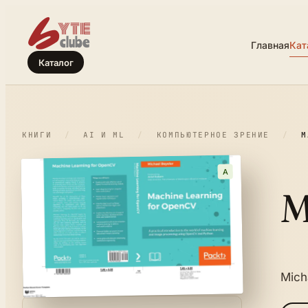
Главная
Кат
Каталог
КНИГИ
/
AI И ML
/
КОМПЬЮТЕРНОЕ ЗРЕНИЕ
/
M
A
M
Mich