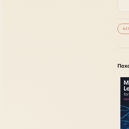
ОС
Пох