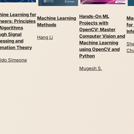
ine Learning for
Hands-On ML
Machine Learning
Mac
neers: Principles
Projects with
Methods
for
Algorithms
OpenCV: Master
Inf
ugh Signal
Computer Vision and
Hang Li
essing and
Machine Learning
She
rmation Theory
using OpenCV and
Chu
Python
ldo Simeone
Mugesh S.