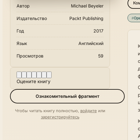
Ко
Автор
Michael Beyeler
#
Op
Издательство
Packt Publishing
Год
2017
Язык
Английский
Просмотров
59
Оцените книгу
Ознакомительный фрагмент
Чтобы читать книгу полностью,
войдите
или
зарегистрируйтесь