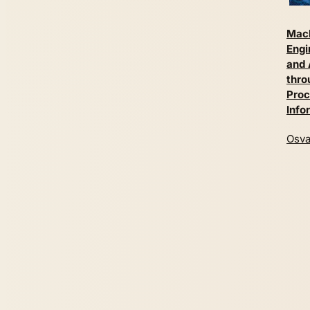
Mach
Engi
and 
thro
Proc
Info
Osva