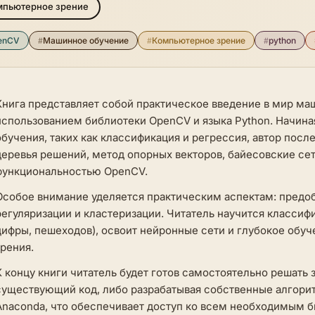
мпьютерное зрение
enCV
#
Машинное обучение
#
Компьютерное зрение
#
python
Книга представляет собой практическое введение в мир ма
использованием библиотеки OpenCV и языка Python. Начина
обучения, таких как классификация и регрессия, автор посл
деревья решений, метод опорных векторов, байесовские сети
функциональностью OpenCV.
Особое внимание уделяется практическим аспектам: предо
регуляризации и кластеризации. Читатель научится классиф
цифры, пешеходов), освоит нейронные сети и глубокое обу
зрения.
К концу книги читатель будет готов самостоятельно решать
существующий код, либо разрабатывая собственные алгорит
Anaconda, что обеспечивает доступ ко всем необходимым 