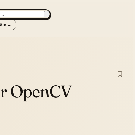
йти →
or OpenCV