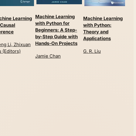
Machine Learning
Mac
hine Learning
Machine Learning
with Python for
Simp
 Causal
with Python:
Beginners: A Step-
Intr
erence
Theory and
by-Step Guide with
Sup
Applications
Hands-On Projects
ng Li, Zhixuan
And
 (Editors)
G. R. Liu
Jamie Chan