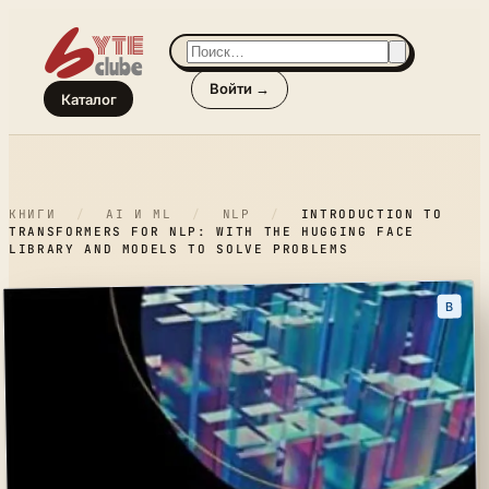
Войти →
Каталог
КНИГИ
/
AI И ML
/
NLP
/
INTRODUCTION TO
TRANSFORMERS FOR NLP: WITH THE HUGGING FACE
LIBRARY AND MODELS TO SOLVE PROBLEMS
B