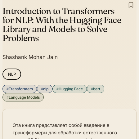
Introduction to Transformers
for NLP:
With the Hugging Face
Library and Models to Solve
Problems
Shashank Mohan Jain
NLP
#
Transformers
#
nlp
#
Hugging Face
#
bert
#
Language Models
Эта книга представляет собой введение в
трансформеры для обработки естественного