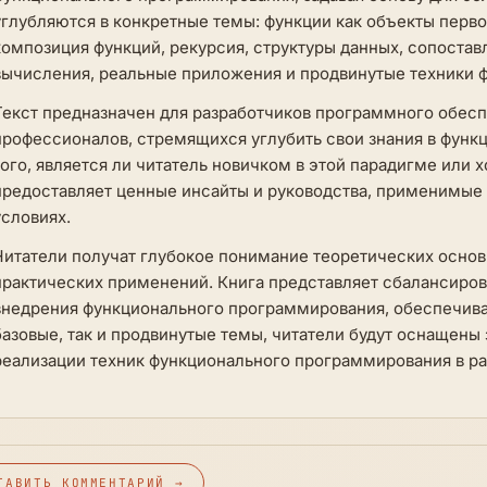
углубляются в конкретные темы: функции как объекты перво
композиция функций, рекурсия, структуры данных, сопостав
вычисления, реальные приложения и продвинутые техники 
Текст предназначен для разработчиков программного обесп
профессионалов, стремящихся углубить свои знания в фун
того, является ли читатель новичком в этой парадигме или
предоставляет ценные инсайты и руководства, применимые 
условиях.
Читатели получат глубокое понимание теоретических осно
практических применений. Книга представляет сбалансиров
внедрения функционального программирования, обеспечива
базовые, так и продвинутые темы, читатели будут оснащен
реализации техник функционального программирования в ра
ТАВИТЬ КОММЕНТАРИЙ →