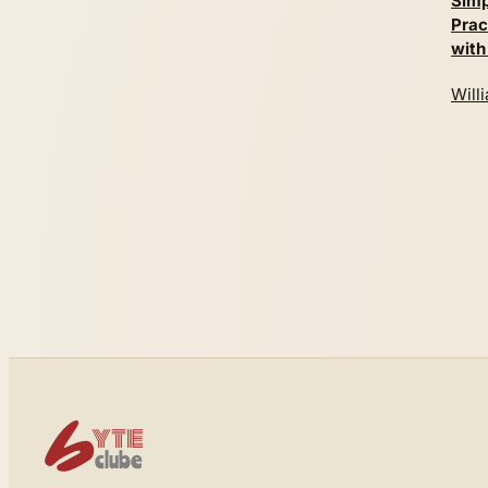
Simp
Prac
with
Will