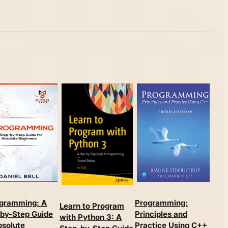
Fun
ogramming: A
Programming:
Learn to Program
Pro
by-Step Guide
Principles and
with Python 3: A
App
bsolute
Practice Using C++