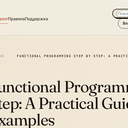
алог
Правила
Поддержка
Во
ЫХ
/
FUNCTIONAL PROGRAMMING STEP BY STEP: A PRACT
unctional Program
tep:
A Practical Gui
xamples