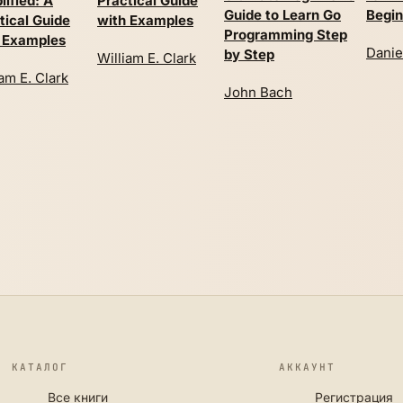
lified: A
Practical Guide
Guide to Learn Go
Begin
tical Guide
with Examples
Programming Step
 Examples
Danie
by Step
William E. Clark
iam E. Clark
John Bach
КАТАЛОГ
АККАУНТ
Все книги
Регистрация