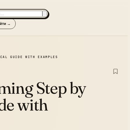
йти →
ICAL GUIDE WITH EXAMPLES
ming Step by
de with