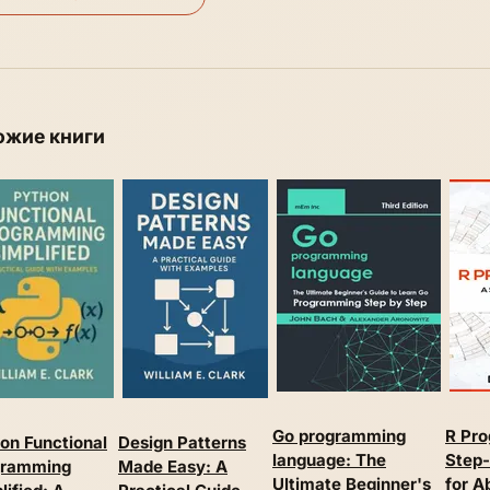
ожие книги
Go programming
R Pr
on Functional
Design Patterns
language: The
Step-
gramming
Made Easy: A
Ultimate Beginner's
for A