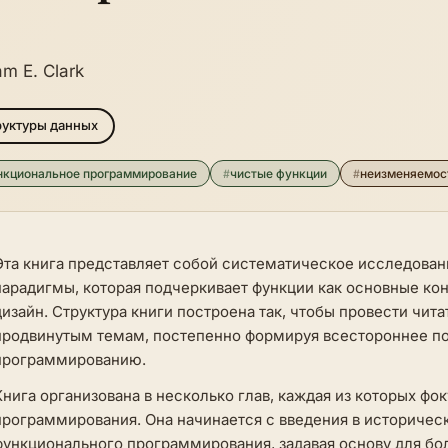
am E. Clark
уктуры данных
нкциональное программирование
#
чистые функции
#
неизменяемос
Эта книга представляет собой систематическое исследова
парадигмы, которая подчеркивает функции как основные ко
дизайн. Структура книги построена так, чтобы провести чит
продвинутым темам, постепенно формируя всестороннее по
программированию.
Книга организована в несколько глав, каждая из которых ф
программирования. Она начинается с введения в историчес
функционального программирования, задавая основу для бо