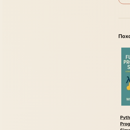
Пох
Pyth
Pro