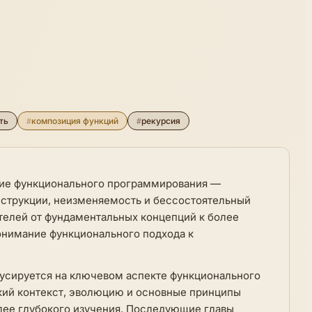
ть
#
композиция функций
#
рекурсия
ние функционального программирования —
нструкции, неизменяемость и бессостоятельный
ателей от фундаментальных концепций к более
нимание функционального подхода к
окусируется на ключевом аспекте функционального
кий контекст, эволюцию и основные принципы
лее глубокого изучения. Последующие главы