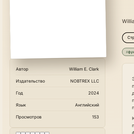
Willi
Стр
#
фу
Автор
William E. Clark
Издательство
NOBTREX LLC
Год
2024
Язык
Английский
Просмотров
153