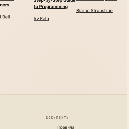
Step-by-Step Guide
tec
ners
to Programming
to 
Bjarne Stroustrup
tes
l Bell
Irv Kalb
rea
sec
Dy
ДОКУМЕНТЫ
Правила