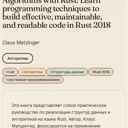
Algorithms with Rust:
Learn
programming techniques to
build effective, maintainable,
and readable code in Rust 2018
Claus Matzinger
Алгоритмы
#
rust
#
Алгоритмы
#
Структуры данных
#
Rust 2018
#
системное программирование
Эта книга представляет собой практическое
руководство по реализации структур данных и
алгоритмов на языке Rust. Автор, Клаус
Матцингер, фокусируется на применении