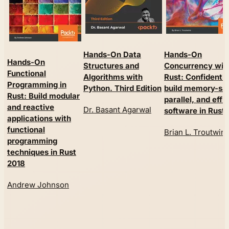
Hands-On Data
Hands-On
Hands-On
Structures and
Concurrency wit
Functional
Algorithms with
Rust: Confidently
Programming in
Python. Third Edition
build memory-sa
Rust: Build modular
parallel, and effi
and reactive
Dr. Basant Agarwal
software in Rust
applications with
functional
Brian L. Troutwin
programming
techniques in Rust
2018
Andrew Johnson