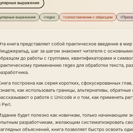
гулярные выражения
гулярные выражения
#
regex
#
сопоставление с образцом
#
Прог
Эта книга представляет собой практическое введение в мир
Фицджеральд, шаг за шагом знакомит читателя с основными
образцом до работы с группами, квантификаторами и симв
практическому применению regex для обработки текста, ра
разработчика.
Книга построена как серия коротких, сфокусированных глав
узнаете, как использовать границы, альтернативы, обратные
рассказывают о работе с Unicode и о том, как применять ре
 Perl.
Издание будет полезно как новичкам, только начинающим з
опытным разработчикам, желающим систематизировать свои
наглядных объяснений, книга позволяет быстро освоить од