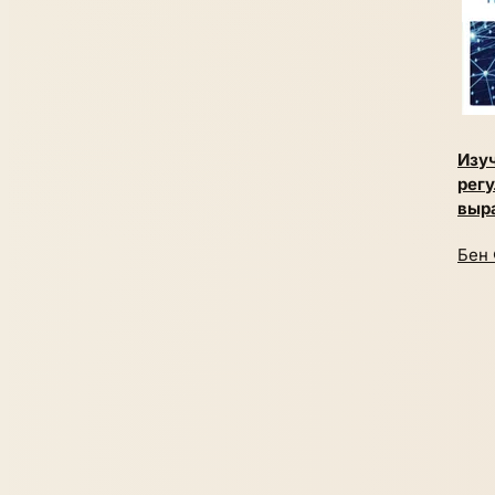
Изу
рег
выр
Бен