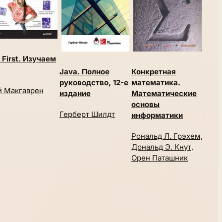
 First. Изучаем
Java. Полное
Конкретная
Введ
руководство, 12-е
математика.
граф
 Макгаврен
издание
Математические
изда
основы
Герберт Шилдт
Роби
информатики
Рональд Л. Грэхем,
Дональд Э. Кнут,
Орен Паташник