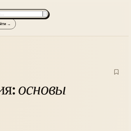
йти →
ия:
основы