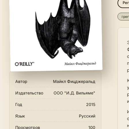
Ре
#
ре
Автор
Майкл Фицджеральд
Издательство
ООО "И.Д. Вильяме"
и
Год
2015
Язык
Русский
Просмотров
100