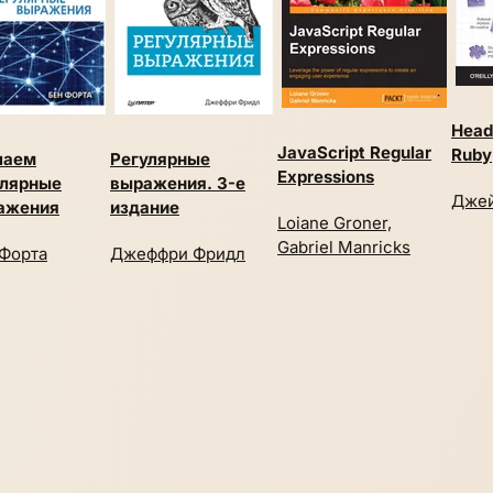
Head
JavaScript Regular
Ruby
чаем
Регулярные
Expressions
улярные
выражения. 3-е
Джей
ажения
издание
Loiane Groner,
Gabriel Manricks
 Форта
Джеффри Фридл