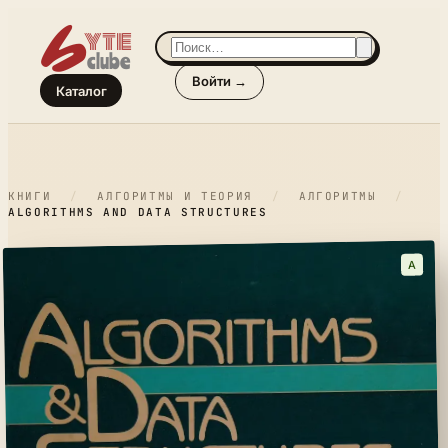
Войти →
Каталог
КНИГИ
/
АЛГОРИТМЫ И ТЕОРИЯ
/
АЛГОРИТМЫ
/
ALGORITHMS AND DATA STRUCTURES
A