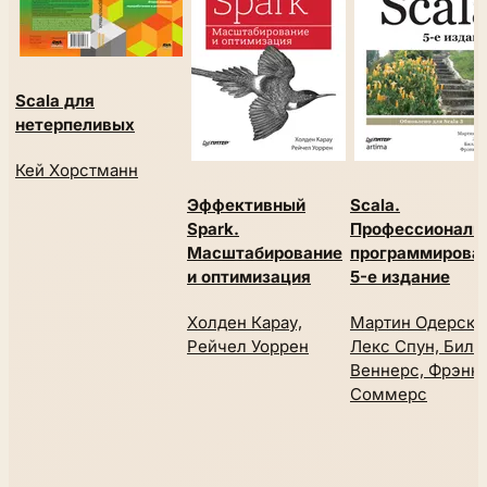
Scala для
нетерпеливых
Кей Хорстманн
Эффективный
Scala.
Spark.
Профессиональ
Масштабирование
программирован
и оптимизация
5-е издание
Холден Карау,
Мартин Одерски
Рейчел Уоррен
Лекс Спун, Билл
Веннерс, Фрэнк
Соммерс