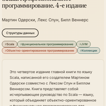
программирование. 4-е издание
Мартин Одерски, Лекс Спун, Билл Веннерс
Структуры данных
#
Scala
#
функциональное программирование
#
JVM
#
Объектно-ориентированное программирование
#
Коллекции
Это четвертое издание главной книги по языку
Scala, написанной его создателем Мартином
Одерски совместно с Лексом Спун и Биллом
Веннерсом. Книга представляет собой
исчерпывающее руководство по Scala — языку,
который объединяет объектно-ориентированное
и функциональное программирование для