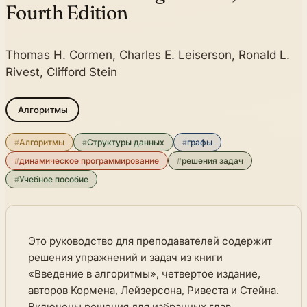
Fourth Edition
Thomas H. Cormen, Charles E. Leiserson, Ronald L.
Rivest, Clifford Stein
Алгоритмы
#
Алгоритмы
#
Структуры данных
#
графы
#
динамическое программирование
#
решения задач
#
Учебное пособие
Это руководство для преподавателей содержит
решения упражнений и задач из книги
«Введение в алгоритмы», четвертое издание,
авторов Кормена, Лейзерсона, Ривеста и Стейна.
Включены решения для избранных глав,