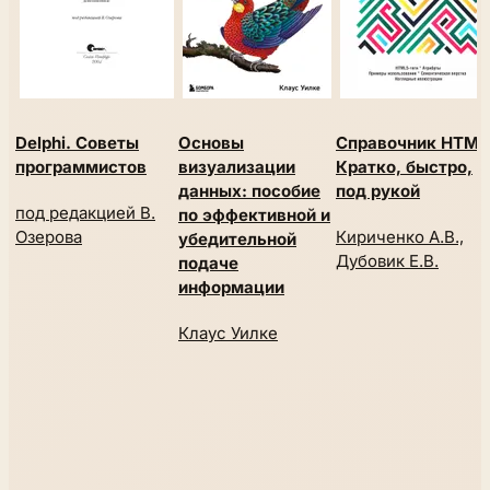
Delphi. Советы
Основы
Справочник HTML
программистов
визуализации
Кратко, быстро,
данных: пособие
под рукой
под редакцией В.
по эффективной и
Озерова
Кириченко А.В.,
убедительной
Дубовик Е.В.
подаче
информации
Клаус Уилке