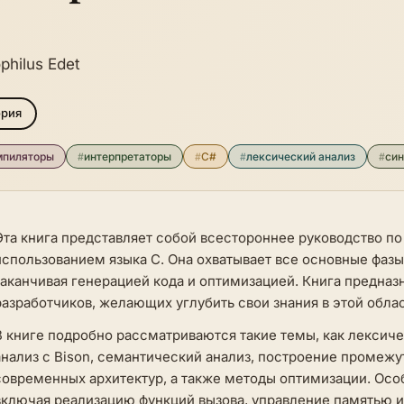
philus Edet
ория
мпиляторы
#
интерпретаторы
#
C#
#
лексический анализ
#
син
Эта книга представляет собой всестороннее руководство п
использованием языка C. Она охватывает все основные фазы
заканчивая генерацией кода и оптимизацией. Книга предназ
разработчиков, желающих углубить свои знания в этой облас
В книге подробно рассматриваются такие темы, как лексич
анализ с Bison, семантический анализ, построение промежу
современных архитектур, а также методы оптимизации. Осо
включая реализацию функций вызова, управление памятью и