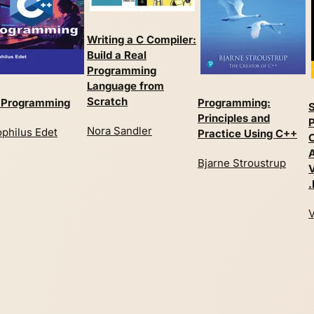
Writing a C Compiler:
Build a Real
Programming
Language from
Scratch
 Programming
Programming:
S
Principles and
Nora Sandler
philus Edet
Practice Using C++
C
A
Bjarne Stroustrup
V
V