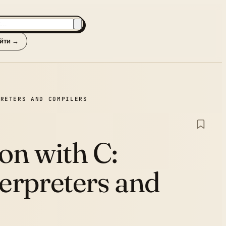
йти →
PRETERS AND COMPILERS
on with C:
terpreters and