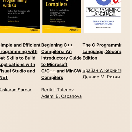
imple and Efficient
Beginning C++
The C Programming
In
Programming with
Compilers: An
Language, Second
Pr
#: Skills to Build
Introductory Guide
Edition
Yu
pplications with
to Microsoft
Брайан У. Керниган,
Ge
isual Studio and
C/C++ and MinGW
Деннис М. Ритчи
Th
.NET
Compilers
askaran Sarcar
Berik I. Tuleuov,
Ademi B. Ospanova