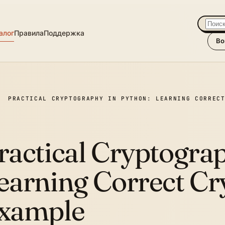
алог
Правила
Поддержка
Во
PRACTICAL CRYPTOGRAPHY IN PYTHON: LEARNING CORREC
ractical Cryptograp
earning Correct Cr
xample