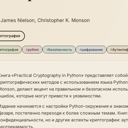
 James Nielson, Christopher K. Monson
иптография
иптография
#
python
#
Безопасность
#
шифрование
#
Аутенти
Книга «Practical Cryptography in Python» представляет соб
криптографических методов с использованием языка Python. 
Monson, делают акцент на правильном и безопасном исполь
ошибок, которые могут привести к уязвимостям.
Издание начинается с настройки Python-окружения и знако
Цезаря, постепенно переходя к более сложным темам. Книг
конфиденциальности, но и другие аспекты криптографии: ау
неотрекаемость.