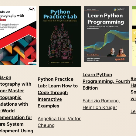
Learn Python
ds-on
Re
Python Practice
Programming. Fourth
tography with
Ha
Lab: Learn How to
Edition
on: Master
So
Code through
tographic
wi
Interactive
Fabrizio Romano,
dations with
Examples
Heinrich Kruger
-World
Le
ementation for
Angelica Lim, Victor
ure System
Cheung
lopment Using