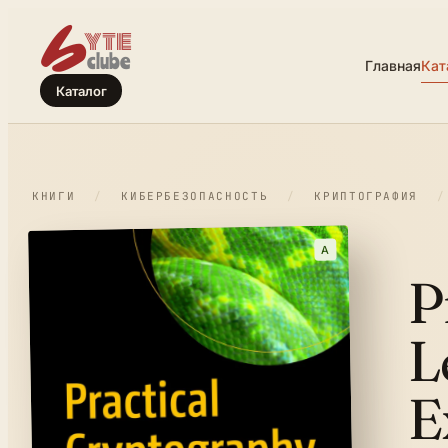
Главная
Кат
Каталог
КНИГИ
/
КИБЕРБЕЗОПАСНОСТЬ
/
КРИПТОГРАФИЯ
/
A
P
L
E