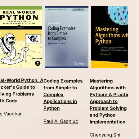
A
al-World Python: A
Coding Examples
Mastering
P
cker's Guide to
from Simple to
Algorithms with
r
lving Problems
Complex
Python: A Practical
c
th Code
Applications in
Approach to
p
Python
Problem Solving
P
e Vaughan
and Python
a
Paul A. Gagniuc
Implementation
S
Chenyang Shi