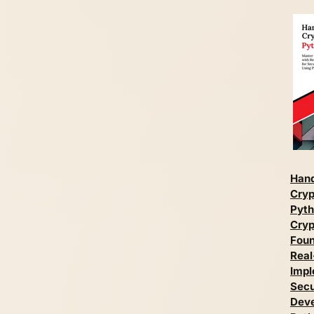
Han
Cryp
Pyth
Cryp
Foun
Real
Impl
Sec
Deve