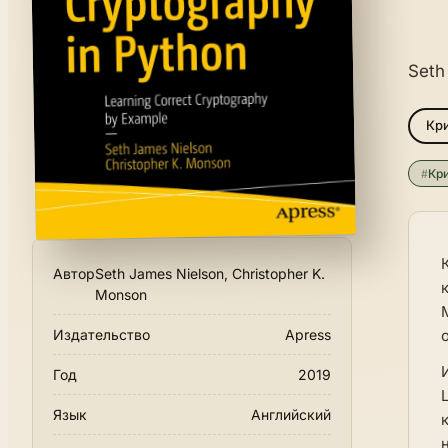
Seth
Кр
#
Кр
Автор
Seth James Nielson, Christopher K.
Monson
Издательство
Apress
Год
2019
Язык
Английский