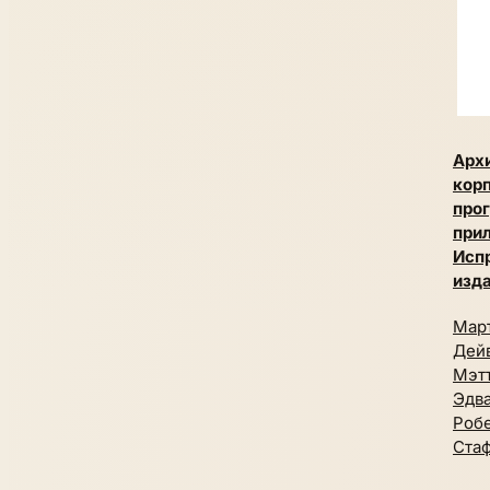
Арх
кор
про
при
Исп
изд
Март
Дейв
Мэт
Эдва
Робе
Ста