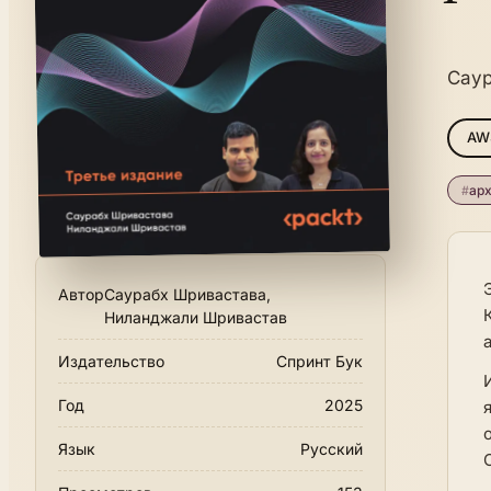
Саур
AW
#
ар
Автор
Саурабх Шривастава,
Ниланджали Шривастав
Издательство
Спринт Бук
Год
2025
Язык
Русский