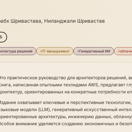
абх Шривастава, Ниланджали Шривастав
S
хитектура решений
#
IT-менеджмент
#
Генеративный ИИ
#
облач
Это практическое руководство для архитекторов решений, в
Книга, написанная опытными техлидами AWS, предлагает гл
архитектур, ориентированных на конкретные потребности к
Издание охватывает ключевые и перспективные технологи
языковые модели (LLM), генеративный искусственный интелл
ориентированные архитектуры, инженерию данных, облачн
Особое внимание уделяется созданию экономичных и безоп