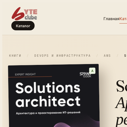
Главная
Кат
Каталог
КНИГИ
/
DEVOPS И ИНФРАСТРУКТУРА
/
AWS
/
S
A
S
А
р