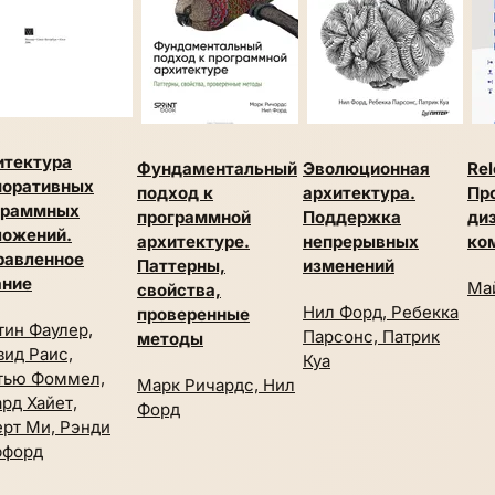
итектура
Фундаментальный
Эволюционная
Rel
поративных
подход к
архитектура.
Пр
граммных
программной
Поддержка
диз
ложений.
архитектуре.
непрерывных
ком
равленное
Паттерны,
изменений
ание
Ма
свойства,
Нил Форд, Ребекка
проверенные
ин Фаулер,
Парсонс, Патрик
методы
ид Раис,
Куа
тью Фоммел,
Марк Ричардс, Нил
рд Хайет,
Форд
рт Ми, Рэнди
ффорд