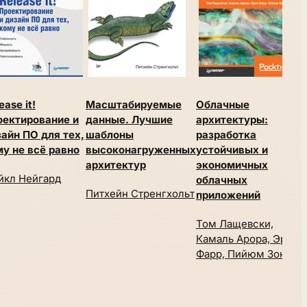
ease it!
Масштабируемые
Облачные
О
оектирование и
данные. Лучшие
архитектуры:
с
айн ПО для тех,
шаблоны
разработка
в
у не всё равно
высоконагруженных
устойчивых и
с
архитектур
экономичных
п
йкл Нейгард
облачных
п
Питхейн Стренгхольт
приложений
9
Том Лащевски,
В
Камаль Арора, Эрик
Фарр, Пийюм Зонуз