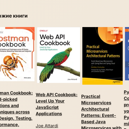
ожие книги
Py
tman Cookbook:
Web API Cookbook:
Practical
Co
d-picked
Level Up Your
Microservices
pr
tions and
JavaScript
Architectural
yo
niques across
Applications
Patterns: Event-
Py
Design, Testing,
Based Java
mi
ormance,
Joe Attardi
Microservices with