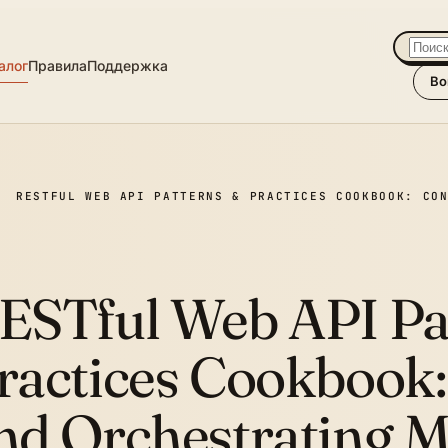
алог
Правила
Поддержка
Во
RESTFUL WEB API PATTERNS & PRACTICES COOKBOOK: CO
ESTful Web API Pa
ractices Cookbook
nd Orchestrating M