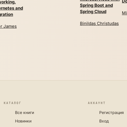
Do
orking,
Spring Boot and
rnetes and
Spring Cloud
Mi
gration
Binildas Christudas
er James
КАТАЛОГ
АККАУНТ
Все книги
Регистрация
Новинки
Вход