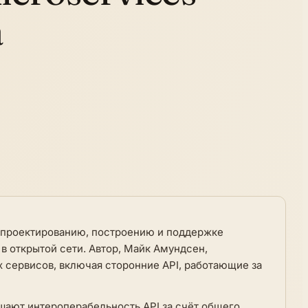
a
о проектированию, построению и поддержке
в открытой сети. Автор, Майк Амундсен,
 сервисов, включая сторонние API, работающие за
ышают интероперабельность API за счёт общего