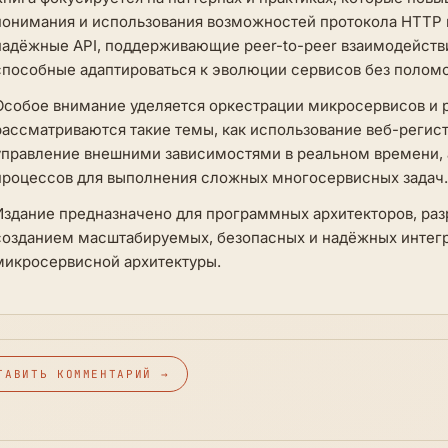
понимания и использования возможностей протокола HTTP и
надёжные API, поддерживающие peer-to-peer взаимодействи
способные адаптироваться к эволюции сервисов без поломо
Особое внимание уделяется оркестрации микросервисов и 
рассматриваются такие темы, как использование веб-регист
управление внешними зависимостями в реальном времени, 
процессов для выполнения сложных многосервисных задач.
Издание предназначено для программных архитекторов, раз
созданием масштабируемых, безопасных и надёжных интегр
микросервисной архитектуры.
ТАВИТЬ КОММЕНТАРИЙ →