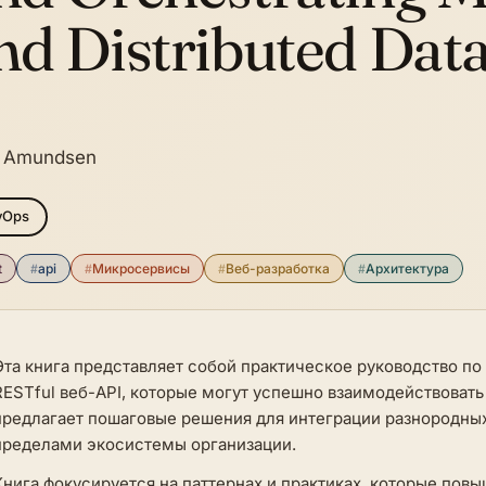
nd Distributed Dat
 Amundsen
vOps
t
#
api
#
Микросервисы
#
Веб-разработка
#
Архитектура
Эта книга представляет собой практическое руководство п
RESTful веб-API, которые могут успешно взаимодействовать 
предлагает пошаговые решения для интеграции разнородных
пределами экосистемы организации.
Книга фокусируется на паттернах и практиках, которые пов