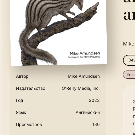
a
Mike
De
#
res
Автор
Mike Amundsen
Издательство
O’Reilly Media, Inc.
Год
2023
Язык
Английский
Просмотров
130