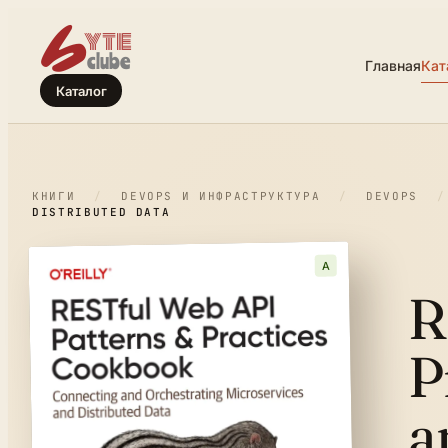
Главная
Кат
Каталог
КНИГИ
/
DEVOPS И ИНФРАСТРУКТУРА
/
DEVOPS
/
DISTRIBUTED DATA
A
R
P
a