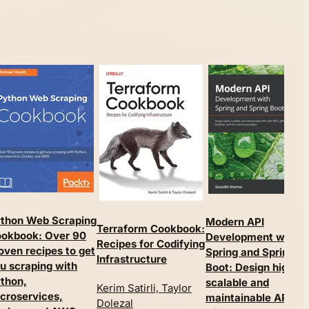
thon Web Scraping
Modern API
Terraform Cookbook:
okbook: Over 90
Development with
Recipes for Codifying
oven recipes to get
Spring and Spring
Infrastructure
u scraping with
Boot: Design highly
thon,
scalable and
Kerim Satirli, Taylor
croservices,
maintainable APIs
Dolezal