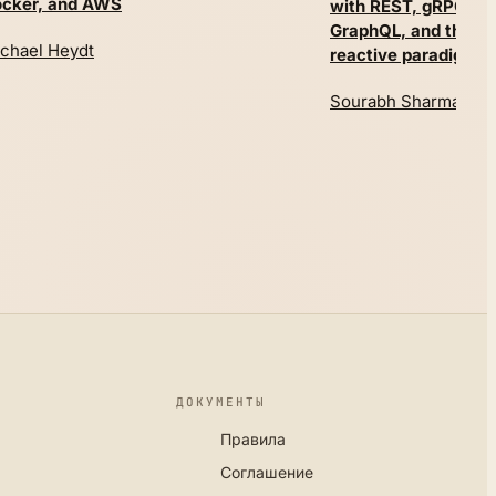
cker, and AWS
with REST, gRPC,
GraphQL, and the
chael Heydt
reactive paradigm
Sourabh Sharma
ДОКУМЕНТЫ
Правила
Соглашение