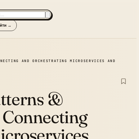
йти →
NNECTING AND ORCHESTRATING MICROSERVICES AND
tterns &
:
Connecting
icroservices