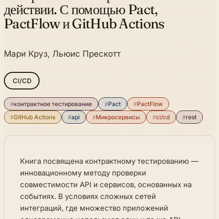
действии. С помощью Pact,
PactFlow и GitHub Actions
Мари Круз, Льюис Прескотт
CI/CD
#
контрактное тестирование
#
Pact
#
PactFlow
#
GitHub Actions
#
api
#
Микросервисы
#
ci/cd
#
rest
Книга посвящена контрактному тестированию —
инновационному методу проверки
совместимости API и сервисов, основанных на
событиях. В условиях сложных сетей
интеграций, где множество приложений