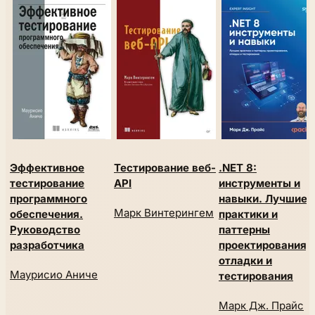
Эффективное
Тестирование веб-
.NET 8:
тестирование
API
инструменты и
программного
навыки. Лучшие
Марк Винтерингем
обеспечения.
практики и
Руководство
паттерны
разработчика
проектирования,
отладки и
Маурисио Аниче
тестирования
Марк Дж. Прайс