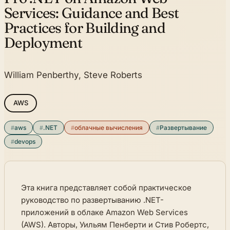
Services:
Guidance and Best
Practices for Building and
Deployment
William Penberthy, Steve Roberts
AWS
#
aws
#
.NET
#
облачные вычисления
#
Развертывание
#
devops
Эта книга представляет собой практическое
руководство по развертыванию .NET-
приложений в облаке Amazon Web Services
(AWS). Авторы, Уильям Пенберти и Стив Робертс,