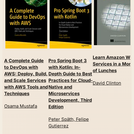
Learn Amazon We
A Complete Guide
Pro Spring Boot 3
Services in a Mont
to DevOps with
with Kotlin: In-
of Lunches
AWS: Deploy, Build,
Depth Guide to Best
and Scale Services
Practices for Cloud-
David Clinton
with AWS Tools and
Native and
Techniques
Microservices
Development, Third
Osama Mustafa
Edition
Peter Späth, Felipe
Gutierrez