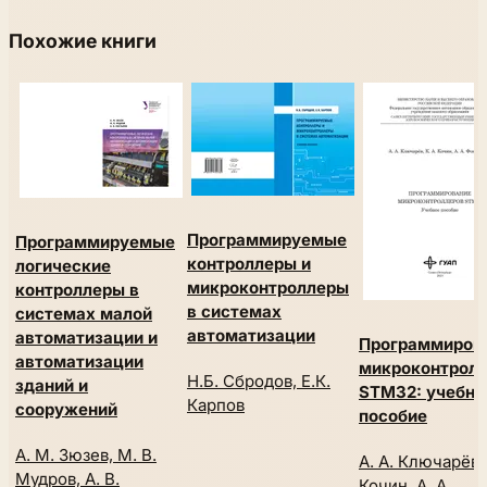
Похожие книги
Программируемые
Программируемые
контроллеры и
логические
микроконтроллеры
контроллеры в
в системах
системах малой
автоматизации
автоматизации и
Программиров
автоматизации
микроконтрол
Н.Б. Сбродов, Е.К.
зданий и
STM32: учебно
Карпов
сооружений
пособие
А. М. Зюзев, М. В.
А. А. Ключарёв, 
Мудров, А. В.
Кочин, А. А.