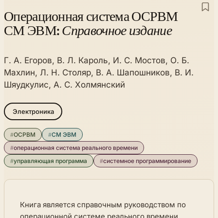
Операционная система ОСРВМ
СМ ЭВМ:
Справочное издание
Г. А. Егоров, В. Л. Кароль, И. С. Мостов, О. Б.
Махлин, Л. Н. Столяр, В. А. Шапошников, В. И.
Шяудкулис, А. С. Холмянский
Электроника
#
ОСРВМ
#
СМ ЭВМ
#
операционная система реального времени
#
управляющая программа
#
системное программирование
Книга является справочным руководством по
операционной системе реального времени