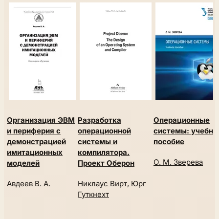
Организация ЭВМ
Разработка
Операционные
и периферия с
операционной
системы: учебно
демонстрацией
системы и
пособие
имитационных
компилятора.
О. М. Зверева
моделей
Проект Оберон
Авдеев В. А.
Никлаус Вирт, Юрг
Гуткнехт