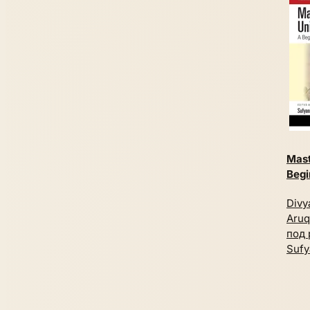
Mast
Begi
Divy
Aruq
под 
Sufy