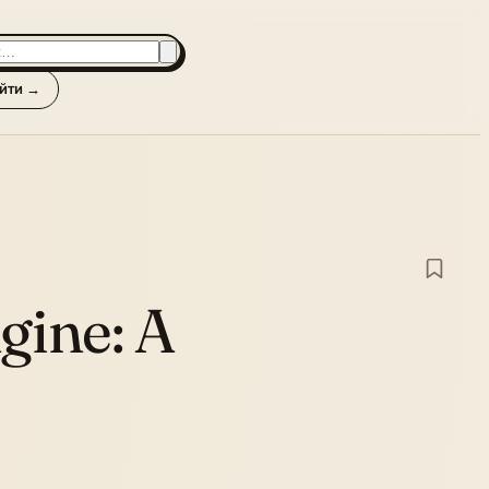
йти →
gine:
A