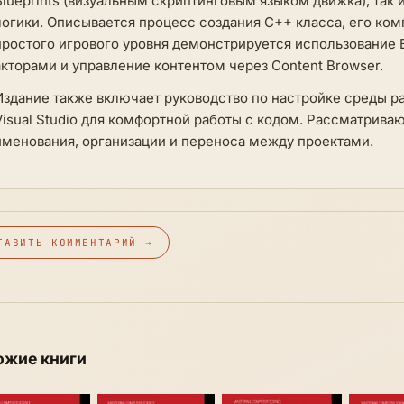
Blueprints (визуальным скриптинговым языком движка), так
логики. Описывается процесс создания C++ класса, его ком
простого игрового уровня демонстрируется использование B
акторами и управление контентом через Content Browser.
Издание также включает руководство по настройке среды раз
Visual Studio для комфортной работы с кодом. Рассматрива
именования, организации и переноса между проектами.
ТАВИТЬ КОММЕНТАРИЙ →
ожие книги