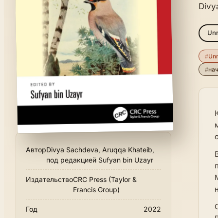
Divy
Unr
#
Unr
#
на
Автор
Divya Sachdeva, Aruqqa Khateib,
под редакцией Sufyan bin Uzayr
Издательство
CRC Press (Taylor &
Francis Group)
Год
2022