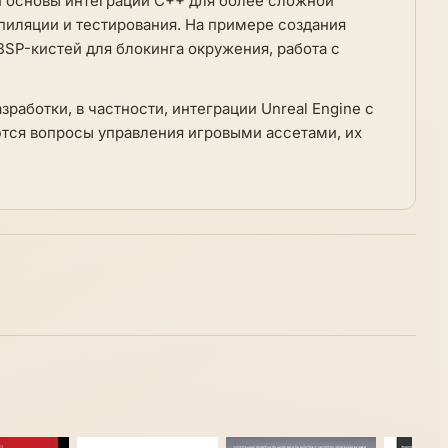
 и основы интеграции C++ для более сложной
пиляции и тестирования. На примере создания
SP-кистей для блокинга окружения, работа с
работки, в частности, интеграции Unreal Engine с
ются вопросы управления игровыми ассетами, их