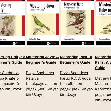
ering Unity: A
Mastering Java: A
Mastering Rust: A
Masterin
nner’s Guide
Beginner’s Guide
Beginner’s Guide
Rails: A 
Guide
a Sachdeva,
Divya Sachdeva,
Divya Sachdeva,
qa Khateib,
Natalya
Faruq KC, Aruqqa
Mathew 
редакцией
Ustukpayeva, под
Khateib, под
Madina
an bin Uzayr
редакцией Sufyan
редакцией Sufyan
Karybzha
bin Uzayr
bin Uzayr
редакци
bin Uzay