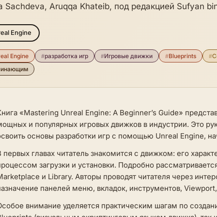
a Sachdeva, Aruqqa Khateib, под редакцией Sufyan bi
eal Engine
eal Engine
#
разработка игр
#
Игровые движки
#
Blueprints
#
C
чинающим
Книга «Mastering Unreal Engine: A Beginner’s Guide» предст
мощных и популярных игровых движков в индустрии. Это ру
освоить основы разработки игр с помощью Unreal Engine, на
В первых главах читатель знакомится с движком: его хара
процессом загрузки и установки. Подробно рассматривается 
Marketplace и Library. Авторы проводят читателя через инте
назначение панелей меню, вкладок, инструментов, Viewport, 
Особое внимание уделяется практическим шагам по созданию