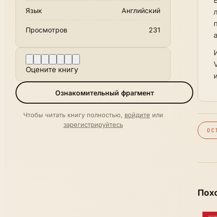
Язык
Английский
Просмотров
231
Оцените книгу
Ознакомительный фрагмент
Чтобы читать книгу полностью,
войдите
или
зарегистрируйтесь
ОС
Пох