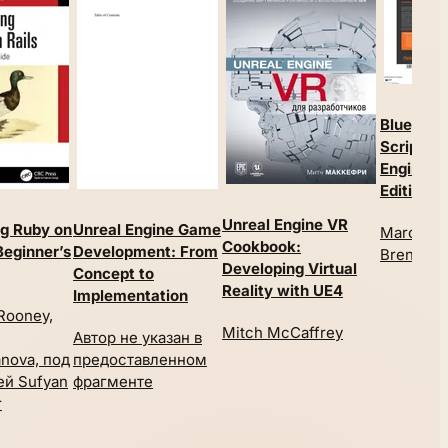
Blueprint
Scripting
Engine 5.
Edition
Unreal Engine VR
g Ruby on
Unreal Engine Game
Marcos R
Cookbook:
Beginner’s
Development: From
Brenden 
Developing Virtual
Concept to
Reality with UE4
Implementation
Rooney,
Mitch McCaffrey
Автор не указан в
nova, под
предоставленном
ей Sufyan
фрагменте
r