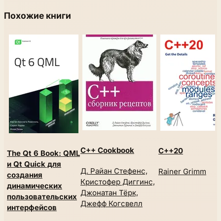
Похожие книги
C++ Cookbook
C++20
The Qt 6 Book: QML
и Qt Quick для
Д. Райан Стефенс,
Rainer Grimm
создания
Кристофер Диггинс,
динамических
Джонатан Тёрк,
пользовательских
Джефф Когсвелл
интерфейсов