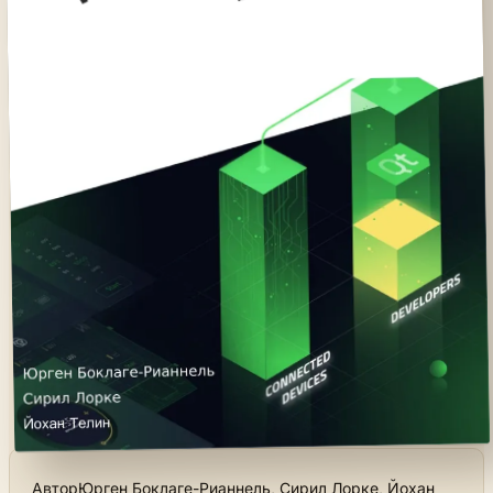
Автор
Юрген Боклаге-Рианнель, Сирил Лорке, Йохан