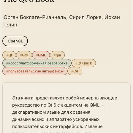
Юрген Боклаге-Рианнель, Сирил Лорке, Йохан
Телин
OpenGL
#
Qt
#
Qt6
#
QML
#
gui
#
кроссплатформенная разработка
#
Qt Quick
#
пользовательские интерфейсы
#
C#
Эта книга представляет собой исчерпывающее
руководство по Qt 6 с акцентом на QML —
декларативном языке для создания
динамических и аппаратно ускоренных
пользовательских интерфейсов. Издание