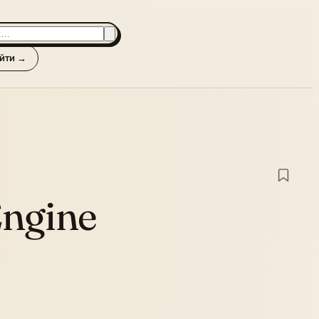
йти →
Engine