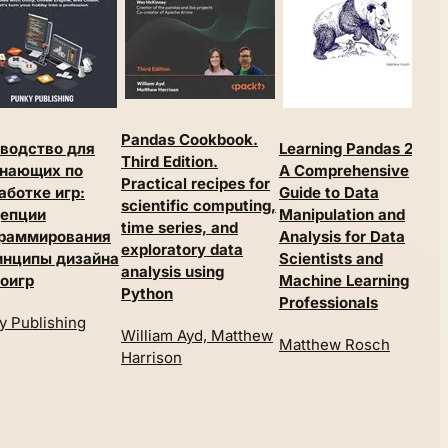
Pandas Cookbook.
водство для
Learning Pandas 2.0:
M
Third Edition.
нающих по
A Comprehensive
B
Practical recipes for
аботке игр:
Guide to Data
scientific computing,
епции
Manipulation and
D
time series, and
раммирования
Analysis for Data
N
exploratory data
инципы дизайна
Scientists and
U
analysis using
оигр
Machine Learning
р
Python
Professionals
b
y Publishing
William Ayd, Matthew
Matthew Rosch
Harrison