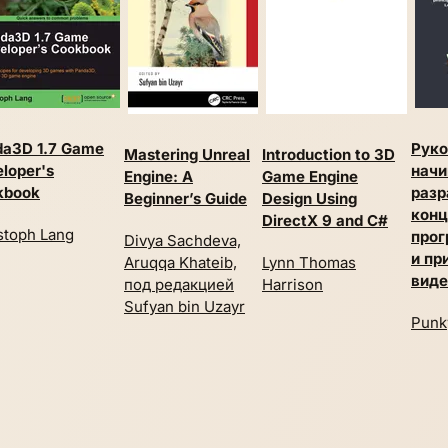
da3D 1.7 Game
Руко
Mastering Unreal
Introduction to 3D
loper's
начи
Engine: A
Game Engine
kbook
разр
Beginner’s Guide
Design Using
конц
DirectX 9 and C#
stoph Lang
прог
Divya Sachdeva,
и пр
Aruqqa Khateib,
Lynn Thomas
виде
под редакцией
Harrison
Sufyan bin Uzayr
Punk