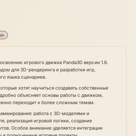
on
 освоению игрового движка Panda3D версии 1.6.
ом для 3D-рендеринга и разработки игр,
го языка сценариев.
оторые хотят научиться создавать собственные
одробно объясняет основы работы с движком,
епенно переходит к более сложным темам.
раммирования: работа с 3D-моделями и
я, реализация игровой логики, создание
ктов. Особое внимание уделяется интеграции
пы и полноценные игровые проекты.