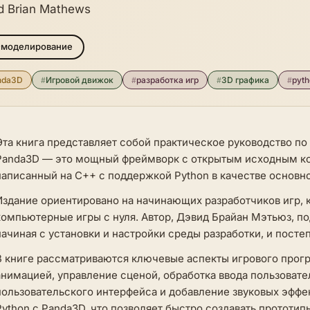
d Brian Mathews
-моделирование
nda3D
#
Игровой движок
#
разработка игр
#
3D графика
#
pyth
Эта книга представляет собой практическое руководство по
Panda3D — это мощный фреймворк с открытым исходным код
написанный на C++ с поддержкой Python в качестве основно
Издание ориентировано на начинающих разработчиков игр, к
компьютерные игры с нуля. Автор, Дэвид Брайан Мэтьюз, п
начиная с установки и настройки среды разработки, и пост
В книге рассматриваются ключевые аспекты игрового прог
анимацией, управление сценой, обработка ввода пользовател
пользовательского интерфейса и добавление звуковых эффе
Python с Panda3D, что позволяет быстро создавать прототи