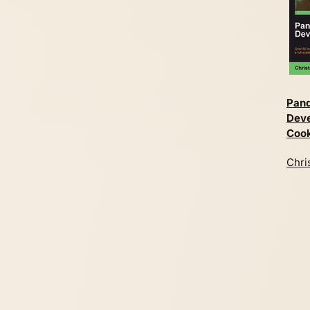
Pan
Deve
Coo
Chri