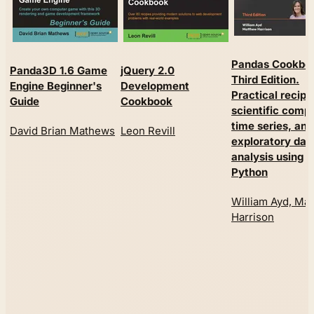
Pandas Cookbo
Panda3D 1.6 Game
jQuery 2.0
Third Edition.
Engine Beginner's
Development
Practical recipe
Guide
Cookbook
scientific comp
time series, and
David Brian Mathews
Leon Revill
exploratory dat
analysis using
Python
William Ayd, Ma
Harrison