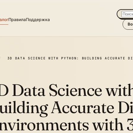
алог
Правила
Поддержка
Во
/
3D DATA SCIENCE WITH PYTHON: BUILDING ACCURATE D
D Data Science wit
uilding Accurate Di
nvironments with 