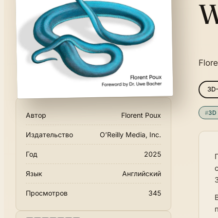
W
Flor
3D
#
3D 
Автор
Florent Poux
Издательство
O’Reilly Media, Inc.
Год
2025
Язык
Английский
Просмотров
345