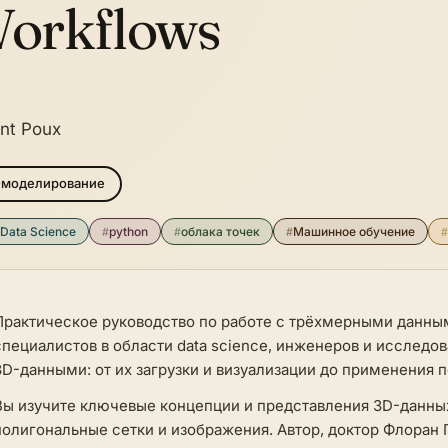
orkflows
ent Poux
-моделирование
Data Science
#
python
#
облака точек
#
Машинное обучение
#
Практическое руководство по работе с трёхмерными данным
специалистов в области data science, инженеров и исследов
3D-данными: от их загрузки и визуализации до применения 
Вы изучите ключевые концепции и представления 3D-данных
полигональные сетки и изображения. Автор, доктор Флоран 