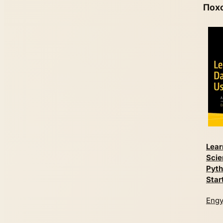
Пох
Lear
Scie
Pyth
Star
Engy