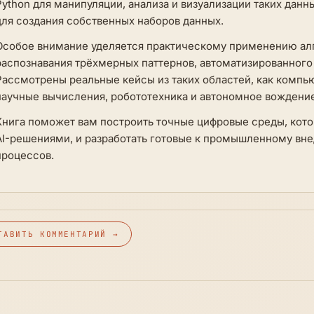
Python для манипуляции, анализа и визуализации таких дан
для создания собственных наборов данных.
Особое внимание уделяется практическому применению алг
распознавания трёхмерных паттернов, автоматизированного
Рассмотрены реальные кейсы из таких областей, как компью
научные вычисления, робототехника и автономное вождение
Книга поможет вам построить точные цифровые среды, кот
AI-решениями, и разработать готовые к промышленному вн
процессов.
ТАВИТЬ КОММЕНТАРИЙ →