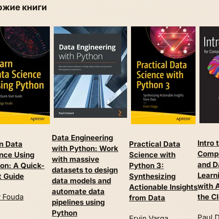
ожие книги
Data Engineering
Intro 
n Data
Practical Data
with Python: Work
Compu
nce Using
Science with
with massive
and D
on: A Quick-
Python 3:
datasets to design
Learn
t Guide
Synthesizing
data models and
with A
Actionable Insights
automate data
 Fouda
the C
from Data
pipelines using
Python
Paul D
Ervin Varga