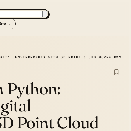
йти →
IGITAL ENVIRONMENTS WITH 3D POINT CLOUD WORKFLOWS
h Python:
gital
3D Point Cloud