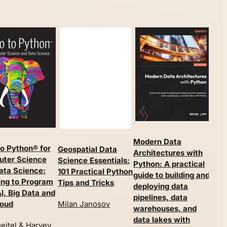
Modern Data
Pyt
to Python® for
Geospatial Data
Architectures with
Han
ter Science
Science Essentials:
Python: A practical
Too
ata Science:
101 Practical Python
guide to building and
wit
ing to Program
Tips and Tricks
deploying data
I, Big Data and
pipelines, data
Jak
Milan Janosov
loud
warehouses, and
data lakes with
eitel & Harvey