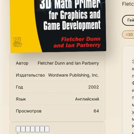
Flet
Ге
#
3D
Автор
Fletcher Dunn and Ian Parberry
Издательство
Wordware Publishing, Inc.
Год
2002
Язык
Английский
Просмотров
64