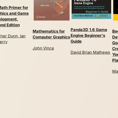
ath Primer for
hics and Game
elopment,
nd Edition
Panda3D 1.6 Game
Mathematics for
Be
Engine Beginner's
cher Dunn, Ian
Computer Graphics
De
Guide
erry
Go
John Vince
Cr
David Brian Mathews
You
Pl
Mai