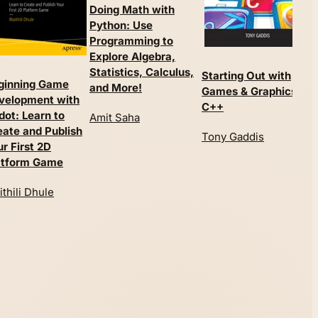
Doing Math with
Python: Use
Programming to
Explore Algebra,
Statistics, Calculus,
Starting Out with
ginning Game
and More!
Games & Graphics in
velopment with
C++
dot: Learn to
Amit Saha
eate and Publish
Tony Gaddis
r First 2D
atform Game
thili Dhule