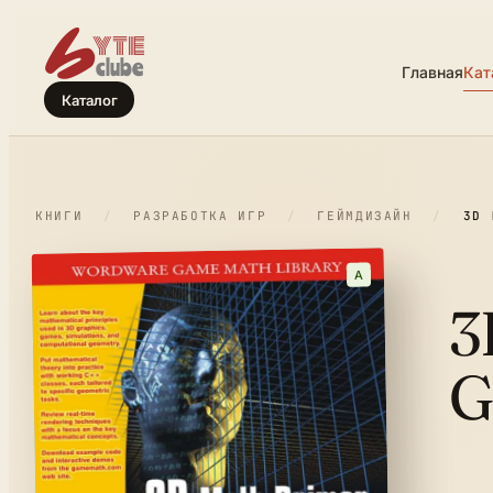
Главная
Кат
Каталог
КНИГИ
/
РАЗРАБОТКА ИГР
/
ГЕЙМДИЗАЙН
/
3D 
A
3
G