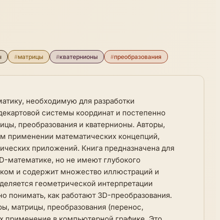
ы
#
матрицы
#
кватернионы
#
преобразования
матику, необходимую для разработки
 декартовой системы координат и постепенно
ицы, преобразования и кватернионы. Авторы,
ком применении математических концепций,
фических приложений. Книга предназначена для
3D-математике, но не имеют глубокого
ыком и содержит множество иллюстраций и
уделяется геометрической интерпретации
но понимать, как работают 3D-преобразования.
ры, матрицы, преобразования (перенос,
их применение в компьютерной графике. Это