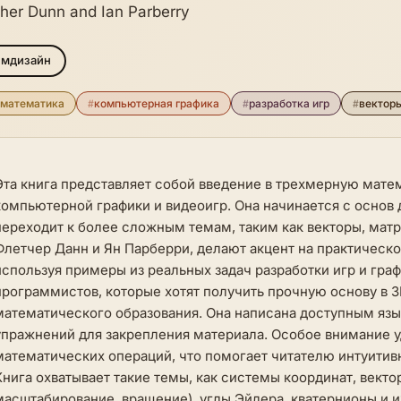
cher Dunn and Ian Parberry
ймдизайн
 математика
#
компьютерная графика
#
разработка игр
#
вектор
Эта книга представляет собой введение в трехмерную мате
компьютерной графики и видеоигр. Она начинается с основ
переходит к более сложным темам, таким как векторы, матр
Флетчер Данн и Ян Парберри, делают акцент на практичес
используя примеры из реальных задач разработки игр и гра
программистов, которые хотят получить прочную основу в 
математического образования. Она написана доступным яз
упражнений для закрепления материала. Особое внимание 
математических операций, что помогает читателю интуитив
Книга охватывает такие темы, как системы координат, векто
масштабирование, вращение), углы Эйлера, кватернионы и 