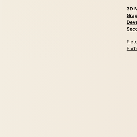
3D M
Grap
Dev
Seco
Flet
Parb