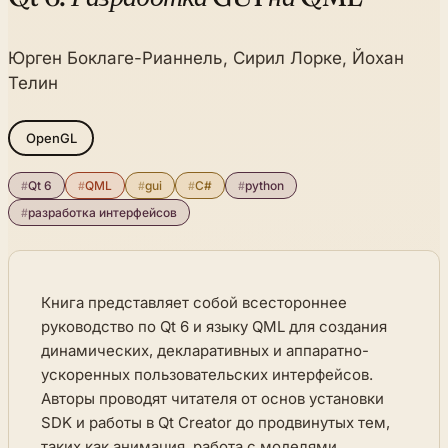
Юрген Боклаге-Рианнель, Сирил Лорке, Йохан
Телин
OpenGL
#
Qt 6
#
QML
#
gui
#
C#
#
python
#
разработка интерфейсов
Книга представляет собой всестороннее
руководство по Qt 6 и языку QML для создания
динамических, декларативных и аппаратно-
ускоренных пользовательских интерфейсов.
Авторы проводят читателя от основ установки
SDK и работы в Qt Creator до продвинутых тем,
таких как анимация, работа с моделями,