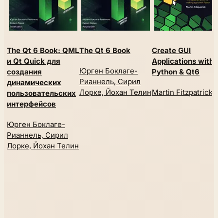
The Qt 6 Book: QML
The Qt 6 Book
Create GUI
и Qt Quick для
Applications with
Юрген Боклаге-
создания
Python & Qt6
Рианнель, Сирил
динамических
Лорке, Йохан Телин
Martin Fitzpatrick
пользовательских
интерфейсов
Юрген Боклаге-
Рианнель, Сирил
Лорке, Йохан Телин