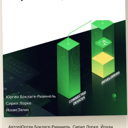
Автор
Юрген Боклаге-Рианнель, Сирил Лорке, Йохан