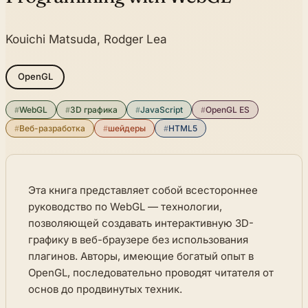
Kouichi Matsuda, Rodger Lea
OpenGL
#
WebGL
#
3D графика
#
JavaScript
#
OpenGL ES
#
Веб-разработка
#
шейдеры
#
HTML5
Эта книга представляет собой всестороннее
руководство по WebGL — технологии,
позволяющей создавать интерактивную 3D-
графику в веб-браузере без использования
плагинов. Авторы, имеющие богатый опыт в
OpenGL, последовательно проводят читателя от
основ до продвинутых техник.