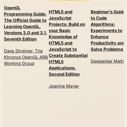
OpenGL
HTML5 and
Beginner’s Guide
Programming Guide:
JavaScript
to Code
The Official Guide to
Projects: Build on
Algorithms:
Learning OpenGL,
your Basic
Experiments to
Versions 3.0 and 3.1,
Knowledge of
Enhance
Seventh Edition
HTML5 and
Productivity and
JavaScript to
Solve Problems
Dave Shreiner, The
Create Substantial
Khronos OpenGL ARB
Deepankar Maitra
HTML5
Working Group
Applications,
Second Edition
Jeanine Meyer