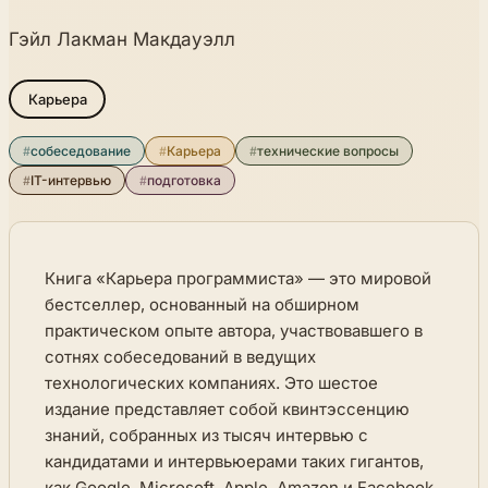
Гэйл Лакман Макдауэлл
Карьера
#
собеседование
#
Карьера
#
технические вопросы
#
IT-интервью
#
подготовка
Книга «Карьера программиста» — это мировой
бестселлер, основанный на обширном
практическом опыте автора, участвовавшего в
сотнях собеседований в ведущих
технологических компаниях. Это шестое
издание представляет собой квинтэссенцию
знаний, собранных из тысяч интервью с
кандидатами и интервьюерами таких гигантов,
как Google, Microsoft, Apple, Amazon и Facebook.