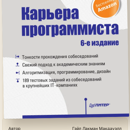
Автор
Гэйл Лакман Макдауэлл