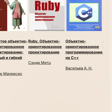
тое объектно-
Ruby. Объектно-
Объектно-
Объе
нтированное
ориентированное
ориентированное
орие
ктирование:
проектирование
программирование
мыш
ый и гибкий
на С++
Сэнди Метц
Мэтт
Васильев А. Н.
е Маурисио