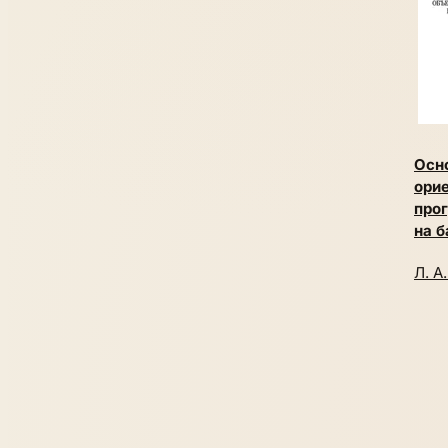
Осн
ори
про
на б
Л. А