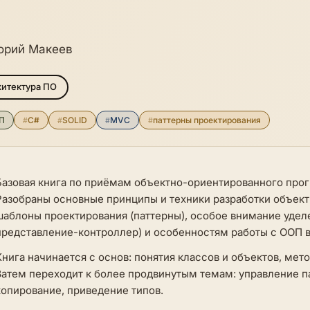
орий Макеев
итектура ПО
П
#
C#
#
SOLID
#
MVC
#
паттерны проектирования
Базовая книга по приёмам объектно-ориентированного про
Разобраны основные принципы и техники разработки объек
шаблоны проектирования (паттерны), особое внимание удел
представление-контроллер) и особенностям работы с ООП в
Книга начинается с основ: понятия классов и объектов, ме
Затем переходит к более продвинутым темам: управление п
копирование, приведение типов.