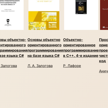
овы объектно-
Основы объектно
Объектно-
Прос
ентированного
ориентированного
ориентированное
орие
граммирования
программирования
программирование
прое
азе языка С#
на базе языка С#
в C++. 4-е издание
чист
код
. Залогова
Л. А. Залогова
Р. Лафоре
Анич