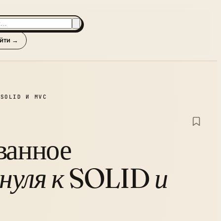
йти →
 SOLID И MVC
ванное
 нуля к SOLID и