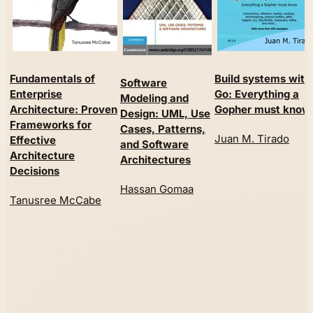
Fundamentals of
Build systems with
Software
Enterprise
Go: Everything a
Modeling and
Architecture: Proven
Gopher must know
Design: UML, Use
Frameworks for
Cases, Patterns,
Juan M. Tirado
Effective
and Software
Architecture
Architectures
Decisions
Hassan Gomaa
Tanusree McCabe