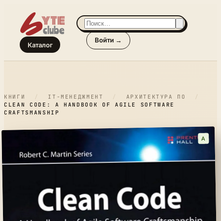
Войти →
Каталог
КНИГИ
/
IT-МЕНЕДЖМЕНТ
/
АРХИТЕКТУРА ПО
/
CLEAN CODE: A HANDBOOK OF AGILE SOFTWARE
CRAFTSMANSHIP
A