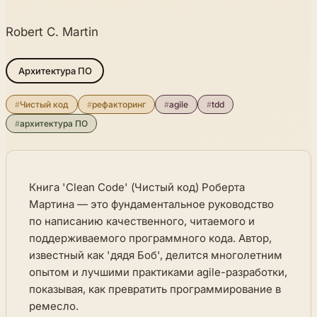
Robert C. Martin
Архитектура ПО
#
Чистый код
#
рефакторинг
#
agile
#
tdd
#
архитектура ПО
Книга 'Clean Code' (Чистый код) Роберта
Мартина — это фундаментальное руководство
по написанию качественного, читаемого и
поддерживаемого программного кода. Автор,
известный как 'дядя Боб', делится многолетним
опытом и лучшими практиками agile-разработки,
показывая, как превратить программирование в
ремесло.