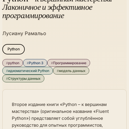
Лаконичное и эффективное
программирование
Лусиану Рамальо
Python
#
python
#
Python 3
#
Программирование
#
идиоматический Python
#
модель данных
#
Структуры данных
Второе издание книги «Python – к вершинам
мастерства» (оригинальное название «Fluent
Python») представляет собой углублённое
руководство для опытных программистов,