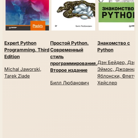
Expert Python
Простой Python.
Знакомство с
Programming. Third
Современный
Python
Edition
стиль
Дэн Бейдер, Дэв
программирования.
Michal Jaworski,
Эймос, Джоанна
Второе издание
Tarek Ziade
Яблонски, Флетч
Билл Любанович
Хейслер