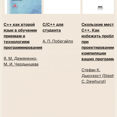
С++ как второй
C/C++ для
Скользкие места
язык в обучении
студента
C++. Как
приемам и
избежать пробле
А. П. Побегайло
технологиям
при
программирования
проектировании 
компиляции
Я. М. Демяненко,
ваших программ
М. И. Чердынцева
Стефан К.
Дьюхэрст (Stephe
C. Dewhurst)