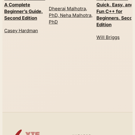
A Complete
Quick, Easy, and
Dheeraj Malhotra,
Beginner’s Guide,
Fun C++ for
PhD, Neha Malhotra,
Second Edition
Beginners. Seco
PhD
Edition
Casey Hardman
Will Briggs