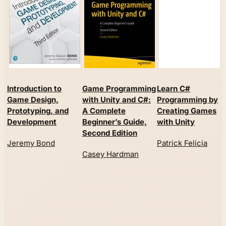
Introduction to
Game Programming
Learn C#
Game Design,
with Unity and C#:
Programming by
Prototyping, and
A Complete
Creating Games
Development
Beginner’s Guide,
with Unity
Second Edition
Jeremy Bond
Patrick Felicia
Casey Hardman