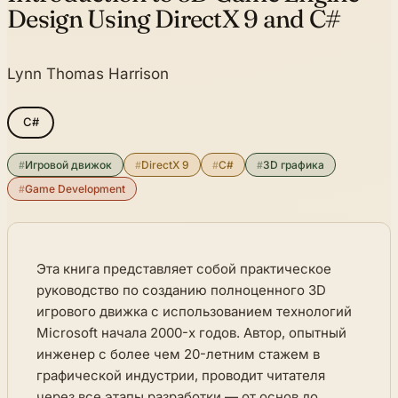
Design Using DirectX 9 and C#
Lynn Thomas Harrison
C#
#
Игровой движок
#
DirectX 9
#
C#
#
3D графика
#
Game Development
Эта книга представляет собой практическое
руководство по созданию полноценного 3D
игрового движка с использованием технологий
Microsoft начала 2000-х годов. Автор, опытный
инженер с более чем 20-летним стажем в
графической индустрии, проводит читателя
через все этапы разработки — от основ до