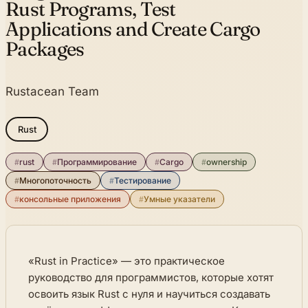
Rust Programs, Test
Applications and Create Cargo
Packages
Rustacean Team
Rust
#
rust
#
Программирование
#
Cargo
#
ownership
#
Многопоточность
#
Тестирование
#
консольные приложения
#
Умные указатели
«Rust in Practice» — это практическое
руководство для программистов, которые хотят
освоить язык Rust с нуля и научиться создавать