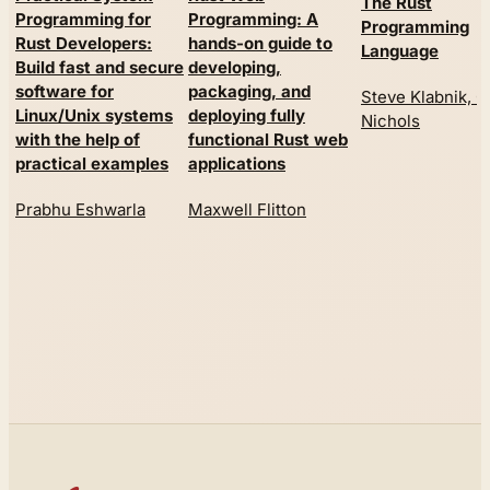
The Rust
Programming for
Programming: A
Programming
Rust Developers:
hands-on guide to
Language
Build fast and secure
developing,
software for
packaging, and
Steve Klabnik, C
Linux/Unix systems
deploying fully
Nichols
with the help of
functional Rust web
practical examples
applications
Prabhu Eshwarla
Maxwell Flitton