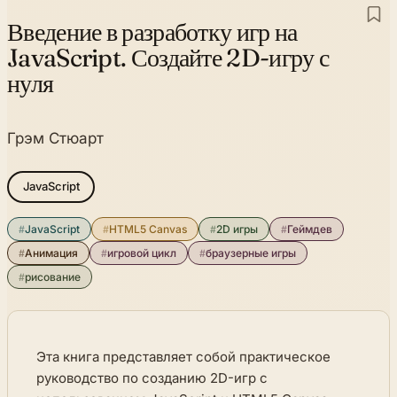
Введение в разработку игр на
JavaScript. Создайте 2D-игру с
нуля
Грэм Стюарт
JavaScript
#
JavaScript
#
HTML5 Canvas
#
2D игры
#
Геймдев
#
Анимация
#
игровой цикл
#
браузерные игры
#
рисование
Эта книга представляет собой практическое
руководство по созданию 2D-игр с