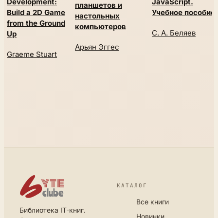
Development:
JavaScript.
планшетов и
Build a 2D Game
Учебное пособие
настольных
from the Ground
компьютеров
С. А. Беляев
Up
Арьян Эггес
Graeme Stuart
КАТАЛОГ
Все книги
Библиотека IT-книг.
Новинки