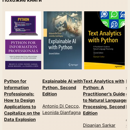
Python for
Explainable AI with
Text Analytics with
Ц
Information
Python, Second
Python: A
о
Professionals:
Edition
Practitioner’s Guide
с
How to Design
to Natural Language
и
Antonio Di Cecco,
Applications to
Processing, Second
P
Leonida Gianfagna
Capitalize on the
Edition
А
Data Explosion
Dipanjan Sarkar
(