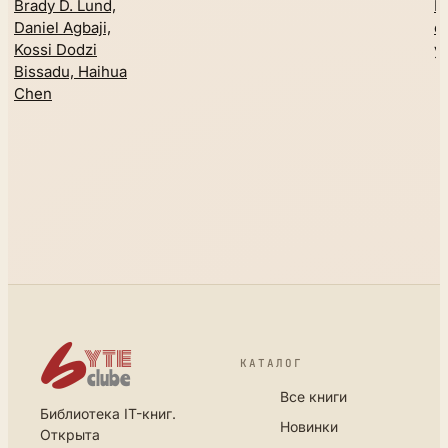
Brady D. Lund,
Ю
Daniel Agbaji,
о
Kossi Dodzi
ys
Bissadu, Haihua
Chen
КАТАЛОГ
Все книги
Библиотека IT-книг.
Новинки
Открыта