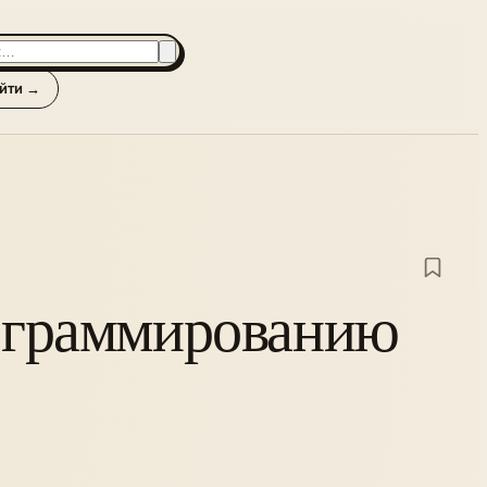
йти →
рограммированию