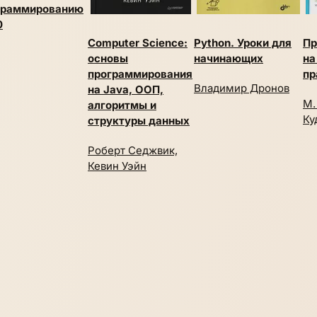
граммированию
0
Computer Science:
Python. Уроки для
Пр
основы
начинающих
на
программирования
пр
Владимир Дронов
на Java, ООП,
М.
алгоритмы и
Ку
структуры данных
Роберт Седжвик,
Кевин Уэйн