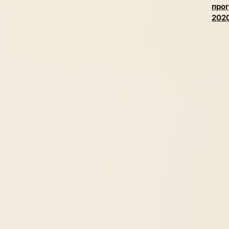
про
202