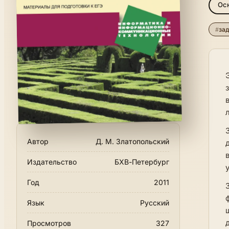
Ос
#
за
Автор
Д. М. Златопольский
Издательство
БХВ-Петербург
Год
2011
Язык
Русский
Просмотров
327