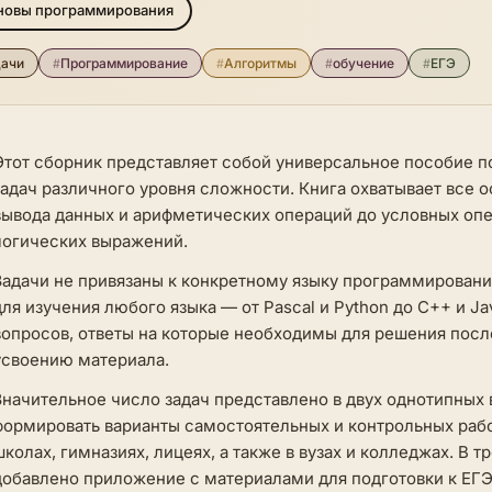
новы программирования
дачи
#
Программирование
#
Алгоритмы
#
обучение
#
ЕГЭ
Этот сборник представляет собой универсальное пособие 
задач различного уровня сложности. Книга охватывает все 
вывода данных и арифметических операций до условных опе
логических выражений.
Задачи не привязаны к конкретному языку программировани
для изучения любого языка — от Pascal и Python до C++ и J
вопросов, ответы на которые необходимы для решения пос
усвоению материала.
Значительное число задач представлено в двух однотипных 
формировать варианты самостоятельных и контрольных рабо
школах, гимназиях, лицеях, а также в вузах и колледжах. В 
добавлено приложение с материалами для подготовки к ЕГЭ