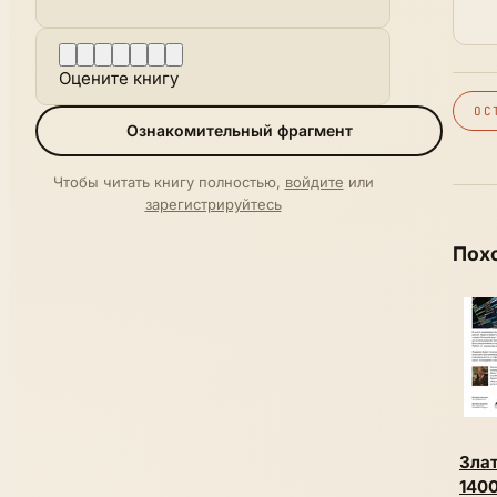
Оцените книгу
ОС
Ознакомительный фрагмент
Чтобы читать книгу полностью,
войдите
или
зарегистрируйтесь
Пох
Зла
1400