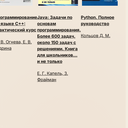
ограммирование
Java: Задачи по
Python. Полное
М
 языке C++:
основам
руководство
п
актический курс
программирования.
в
Кольцов Д. М.
Более 600 задач,
п
 В. Огнева, Е. В.
около 150 задач с
C
дрина
решениями. Книга
В
для школьников...
А
и не только
Е. Г. Капель, З.
Фрайман